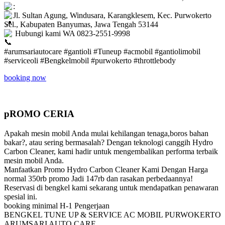
:
Jl. Sultan Agung, Windusara, Karangklesem, Kec. Purwokerto
Sel., Kabupaten Banyumas, Jawa Tengah 53144
Hubungi kami WA 0823-2551-9998
#arumsariautocare #gantioli #Tuneup #acmobil #gantiolimobil
#serviceoli #Bengkelmobil #purwokerto #throttlebody
booking now
pROMO CERIA
Apakah mesin mobil Anda mulai kehilangan tenaga,boros bahan
bakar?, atau sering bermasalah? Dengan teknologi canggih Hydro
Carbon Cleaner, kami hadir untuk mengembalikan performa terbaik
mesin mobil Anda.
Manfaatkan Promo Hydro Carbon Cleaner Kami Dengan Harga
normal 350rb promo Jadi 147rb dan rasakan perbedaannya!
Reservasi di bengkel kami sekarang untuk mendapatkan penawaran
spesial ini.
booking minimal H-1 Pengerjaan
BENGKEL TUNE UP & SERVICE AC MOBIL PURWOKERTO
ARUMSARI AUTO CARE