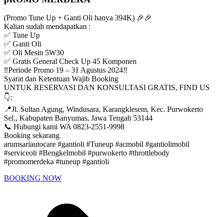
(Promo Tune Up + Ganti Oli hanya 394K) 🎉🎉
Kalian sudah mendapatkan :
✅ Tune Up
✅ Ganti Oli
✅ Oli Mesin 5W30
✅ Gratis General Check Up 45 Komponen
‼️Periode Promo 19 – 31 Agustus 2024‼️
Syarat dan Ketentuan Wajib Booking
UNTUK RESERVASI DAN KONSULTASI GRATIS, FIND US
👇:
📍Jl. Sultan Agung, Windusara, Karangklesem, Kec. Purwokerto
Sel., Kabupaten Banyumas, Jawa Tengah 53144
📞 Hubungi kami WA 0823-2551-9998
Booking sekarang
arumsariautocare #gantioli #Tuneup #acmobil #gantiolimobil
#serviceoli #Bengkelmobil #purwokerto #throttlebody
#promomerdeka #tuneup #gantioli
BOOKING NOW