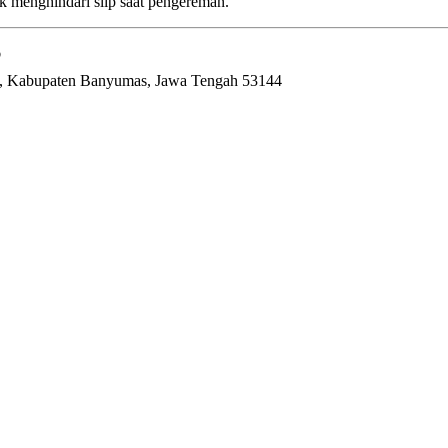
 menghindari slip saat pengereman.

l., Kabupaten Banyumas, Jawa Tengah 53144