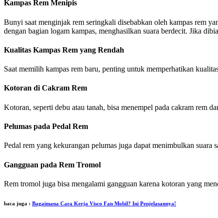
Kampas Rem Menipis
Bunyi saat menginjak rem seringkali disebabkan oleh kampas rem ya
dengan bagian logam kampas, menghasilkan suara berdecit. Jika dibi
Kualitas Kampas Rem yang Rendah
Saat memilih kampas rem baru, penting untuk memperhatikan kualita
Kotoran di Cakram Rem
Kotoran, seperti debu atau tanah, bisa menempel pada cakram rem da
Pelumas pada Pedal Rem
Pedal rem yang kekurangan pelumas juga dapat menimbulkan suara sa
Gangguan pada Rem Tromol
Rem tromol juga bisa mengalami gangguan karena kotoran yang me
baca juga :
Bagaimana Cara Kerja Visco Fan Mobil? Ini Penjelasannya!