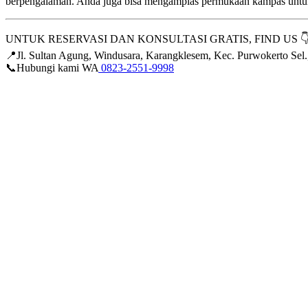
berpengalaman. Anda juga bisa mengamplas permukaan kampas untuk
UNTUK RESERVASI DAN KONSULTASI GRATIS, FIND US 
📍Jl. Sultan Agung, Windusara, Karangklesem, Kec. Purwokerto Se
📞Hubungi kami WA
0823-2551-9998