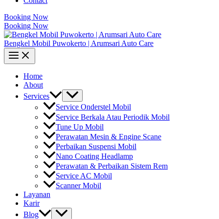
Contact
Booking Now
Booking Now
Bengkel Mobil Puwokerto | Arumsari Auto Care
Home
About
Services
Service Onderstel Mobil
Service Berkala Atau Periodik Mobil
Tune Up Mobil
Perawatan Mesin & Engine Scane
Perbaikan Suspensi Mobil
Nano Coating Headlamp
Perawatan & Perbaikan Sistem Rem
Service AC Mobil
Scanner Mobil
Layanan
Karir
Blog