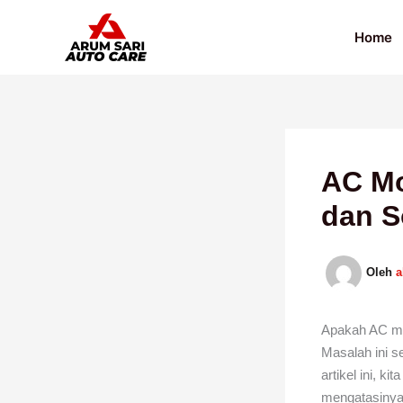
Lewati
ke
Home
konten
AC Mo
dan S
Oleh
Apakah AC mo
Masalah ini 
artikel ini, 
mengatasinya