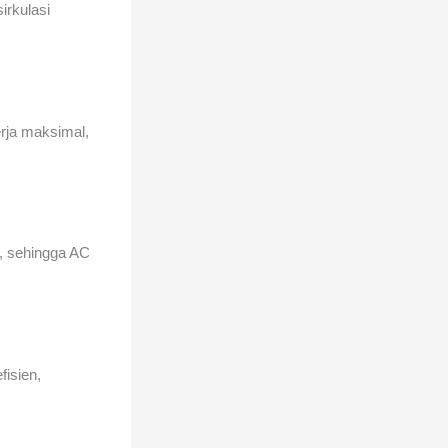
irkulasi
erja maksimal,
, sehingga AC
fisien,