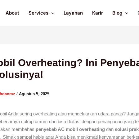
About
Services
Layanan
Karir
Blog
bil Overheating? Ini Penyeb
olusinya!
ahdanmz
/
Agustus 5, 2025
bil Anda sering overheating atau mengeluarkan udara panas? Janga
sebenarnya cukup umum dan bisa diatasi dengan penanganan yang te
kita akan membahas
penyebab AC mobil overheating
dan
solusi prak
. Simak sampai habis agar Anda bisa menikmati kenyamanan berke