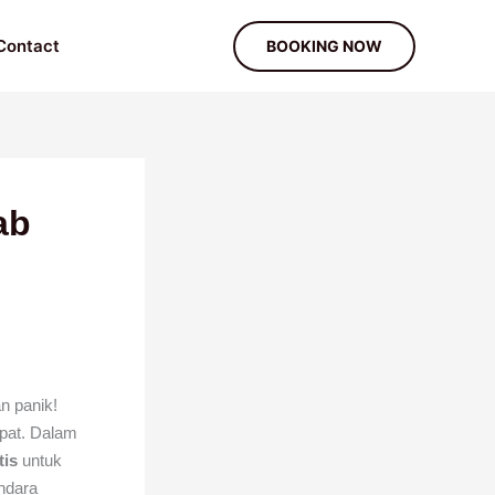
Contact
BOOKING NOW
ab
n panik!
pat. Dalam
tis
untuk
ndara