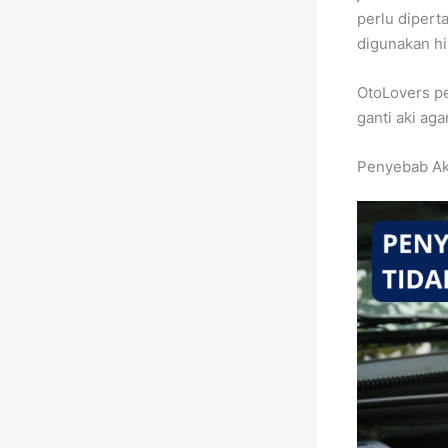
perlu dipert
digunakan hi
OtoLovers p
ganti aki aga
Penyebab Aki