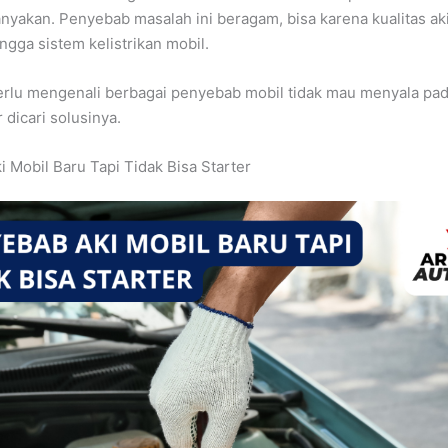
anyakan. Penyebab masalah ini beragam, bisa karena kualitas ak
ngga sistem kelistrikan mobil.
erlu mengenali berbagai penyebab mobil tidak mau menyala pa
r dicari solusinya.
 Mobil Baru Tapi Tidak Bisa Starter