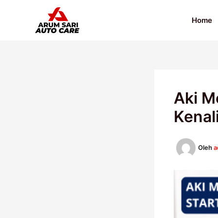
Lewati
ke
Home
konten
Aki M
Kenal
Oleh
a