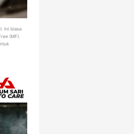
. Ini biasa
Free
(MF).
untuk