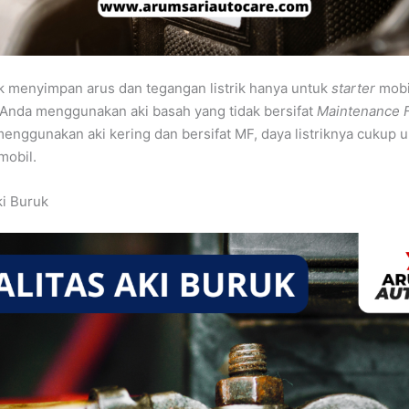
ak menyimpan arus dan tegangan listrik hanya untuk
starter
mobil
u Anda menggunakan aki basah yang tidak bersifat
Maintenance 
enggunakan aki kering dan bersifat MF, daya listriknya cukup 
mobil.
ki Buruk