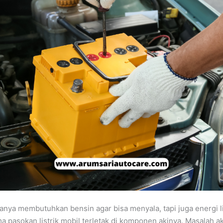
hanya membutuhkan bensin agar bisa menyala, tapi juga energi li
 pasokan listrik mobil terletak di komponen akinya. Masalah ak