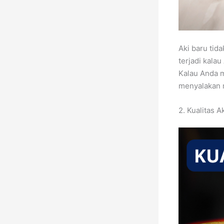
Aki baru tid
terjadi kala
Kalau Anda m
menyalakan 
2. Kualitas A