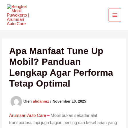
Lewati
ke
konten
Apa Manfaat Tune Up
Mobil? Panduan
Lengkap Agar Performa
Tetap Optimal
Oleh
ahdanmz
/
November 10, 2025
Arumsari Auto Care –
Mobil bukan sekadar alat
transportasi, tapi juga bagian penting dari keseharian yang