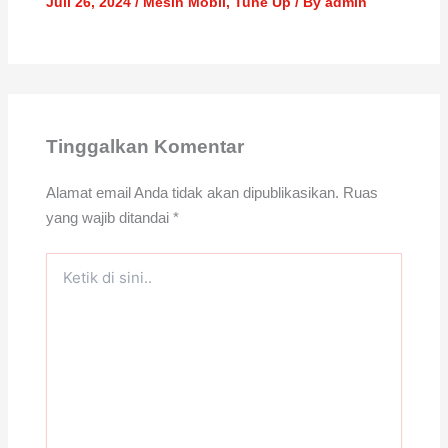
Juli 26, 2024
/
Mesin Mobil
,
Tune Up
/ By
admin
Tinggalkan Komentar
Alamat email Anda tidak akan dipublikasikan.
Ruas
yang wajib ditandai
*
Ketik
di
sini..