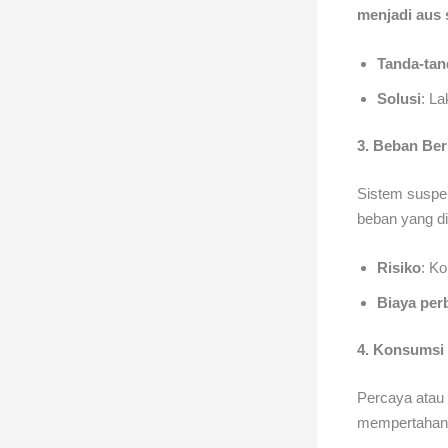
menjadi aus 
Tanda-tan
Solusi
: L
3. Beban Ber
Sistem suspen
beban yang di
Risiko
: K
Biaya per
4. Konsumsi
Percaya atau 
mempertahank