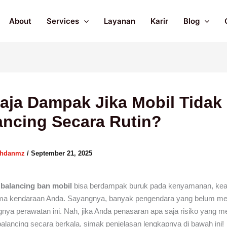
About
Services
Layanan
Karir
Blog
aja Dampak Jika Mobil Tidak
ancing Secara Rutin?
ahdanmz
/
September 21, 2025
n
balancing ban mobil
bisa berdampak buruk pada kenyamanan, ke
rma kendaraan Anda. Sayangnya, banyak pengendara yang belum me
gnya perawatan ini. Nah, jika Anda penasaran apa saja risiko yang me
ibalancing secara berkala, simak penjelasan lengkapnya di bawah ini!