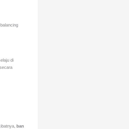
 balancing
elaju di
 secara
kibatnya,
ban