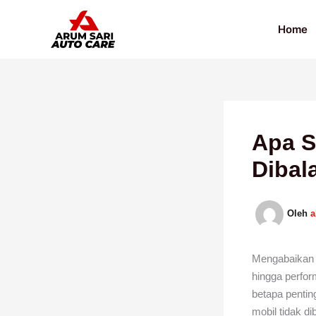
Lewati
ke
Home
konten
Apa S
Dibal
Oleh
Mengabaika
hingga perfo
betapa pentin
mobil tidak d