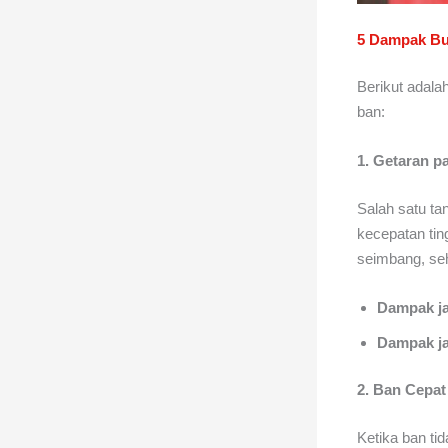
5 Dampak Bur
Berikut adala
ban:
1. Getaran p
Salah satu ta
kecepatan ting
seimbang, se
Dampak j
Dampak j
2. Ban Cepat
Ketika ban ti