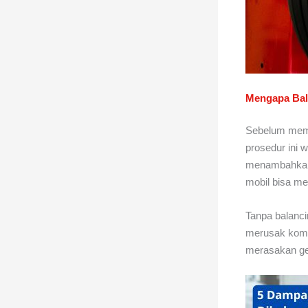
Mengapa Bal
Sebelum memb
prosedur ini 
menambahkan p
mobil bisa me
Tanpa balanc
merusak kompo
merasakan ge