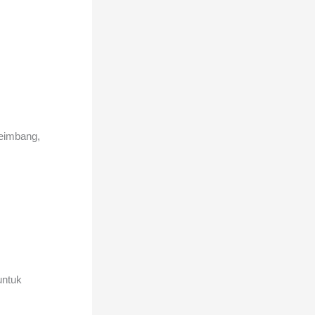
seimbang,
untuk