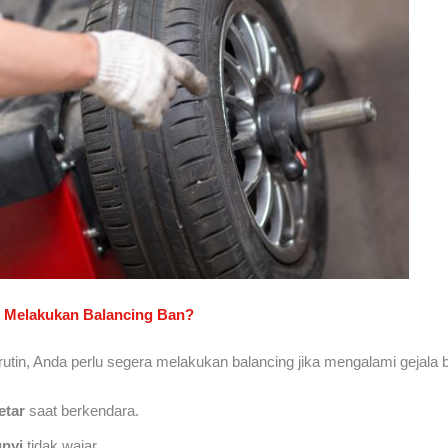
 Melakukan Balancing Ban?
 rutin, Anda perlu segera melakukan balancing jika mengalami gejala b
etar
saat berkendara.
nyi
tidak wajar.