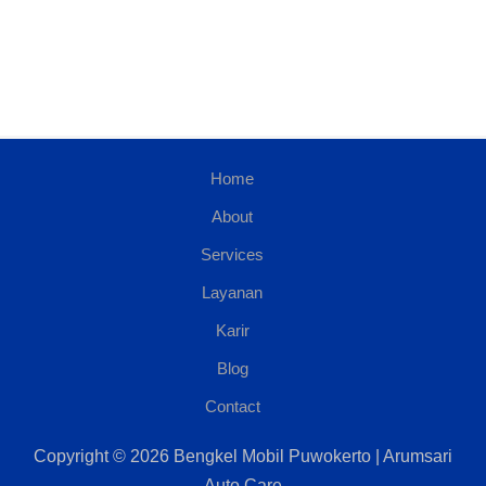
Home
About
Services
Layanan
Karir
Blog
Contact
Copyright © 2026 Bengkel Mobil Puwokerto | Arumsari
Auto Care