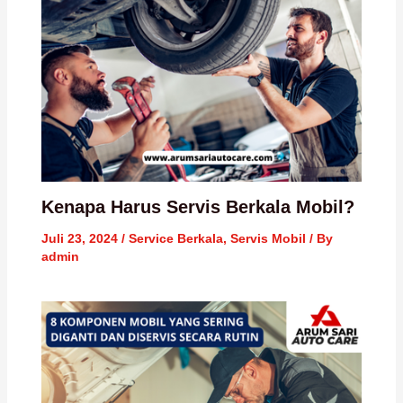
Kenapa Harus Servis Berkala Mobil?
Juli 23, 2024
/
Service Berkala
,
Servis Mobil
/ By
admin