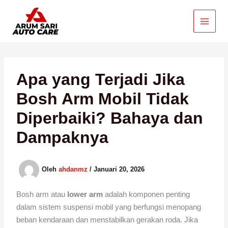
Lewati
ke
konten
Apa yang Terjadi Jika
Bosh Arm Mobil Tidak
Diperbaiki? Bahaya dan
Dampaknya
Oleh
ahdanmz
/
Januari 20, 2026
Bosh arm atau
lower arm
adalah komponen penting
dalam sistem suspensi mobil yang berfungsi menopang
beban kendaraan dan menstabilkan gerakan roda. Jika