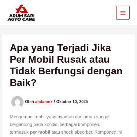
Lewati
ke
konten
Apa yang Terjadi Jika
Per Mobil Rusak atau
Tidak Berfungsi dengan
Baik?
Oleh
ahdanmz
/
Oktober 10, 2025
Mengemudi mobil yang nyaman dan aman sangat
bergantung pada kondisi berbagai komponen,
termasuk
per mobil
atau shock absorber. Komponen ini