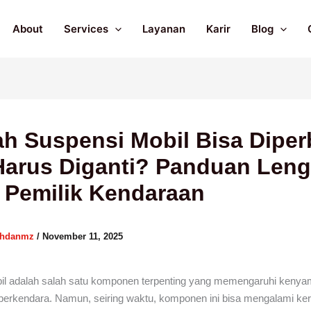
About
Services
Layanan
Karir
Blog
h Suspensi Mobil Bisa Diper
Harus Diganti? Panduan Len
 Pemilik Kendaraan
ahdanmz
/
November 11, 2025
il adalah salah satu komponen terpenting yang memengaruhi keny
berkendara. Namun, seiring waktu, komponen ini bisa mengalami ke