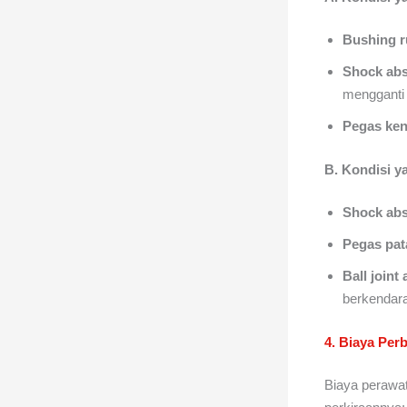
Bushing r
Shock abs
mengganti s
Pegas ke
B. Kondisi y
Shock abs
Pegas pat
Ball joint
berkendara
4. Biaya Per
Biaya perawat