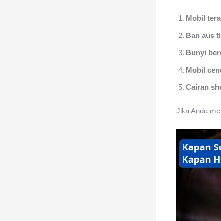
Mobil tera
Ban aus t
Bunyi ber
Mobil cen
Cairan sh
Jika Anda men