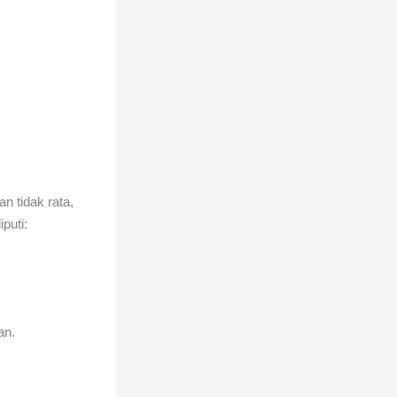
n tidak rata,
puti:
an.