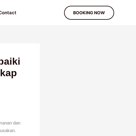
Contact
BOOKING NOW
baiki
gkap
amanan dan
rusakan.