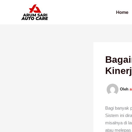
Lewati
ke
Home
konten
Bagai
Kiner
Oleh
Bagi banyak p
Sistem ini di
misalnya di l
atau melepas