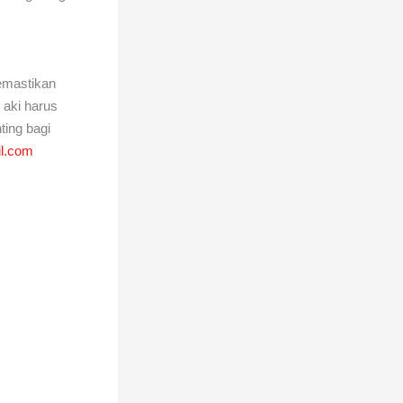
emastikan
 aki harus
ting bagi
il.com