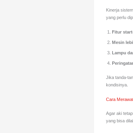
Kinerja siste
yang perlu dip
Fitur start
Mesin leb
Lampu dan
Peringata
Jika tanda-ta
kondisinya.
Cara Merawat 
Agar aki teta
yang bisa dil