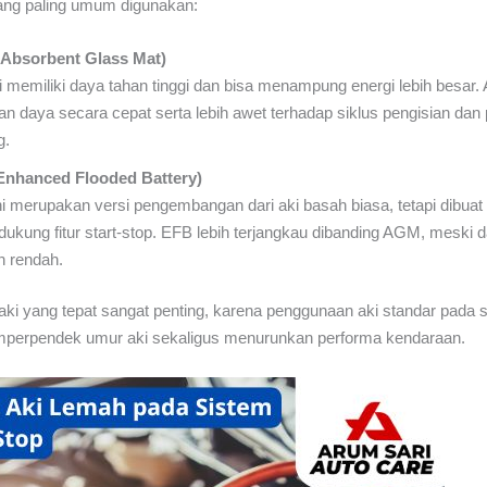
yang paling umum digunakan:
Absorbent Glass Mat)
ini memiliki daya tahan tinggi dan bisa menampung energi lebih bes
n daya secara cepat serta lebih awet terhadap siklus pengisian da
g.
Enhanced Flooded Battery)
ini merupakan versi pengembangan dari aki basah biasa, tetapi dibuat 
ukung fitur start-stop. EFB lebih terjangkau dibanding AGM, meski 
ih rendah.
 aki yang tepat sangat penting, karena penggunaan aki standar pada s
mperpendek umur aki sekaligus menurunkan performa kendaraan.