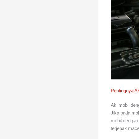
Pentingnya Ak
Aki mobil den
Jika pada mob
mobil dengan f
terjebak mace