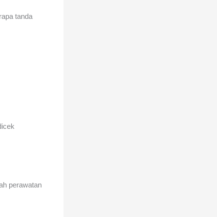
rapa tanda
dicek
kah perawatan