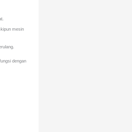
t.
eskipun mesin
erulang.
rfungsi dengan