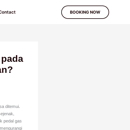
Contact
BOOKING NOW
 pada
an?
sa ditemui.
sejenak,
k pedal gas
 mengurangi