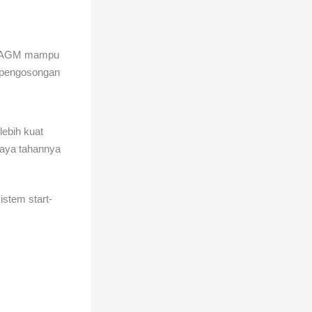
ar. AGM mampu
n pengosongan
lebih kuat
daya tahannya
istem start-