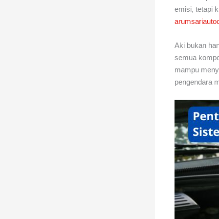
emisi, tetapi 
arumsariauto
Aki bukan ha
semua kompone
mampu menyala
pengendara m