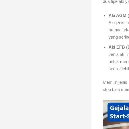
dua tipe aki 
Aki AGM (
Aki jenis 
menyalurka
yang serin
Aki EFB (
Jenis aki 
untuk mend
sedikit leb
Memilih jenis
stop bisa me