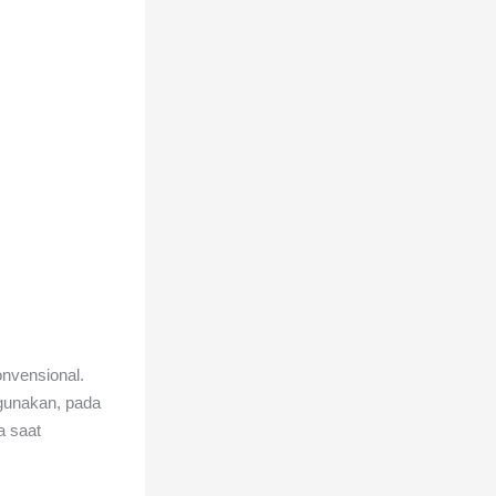
onvensional.
igunakan, pada
a saat