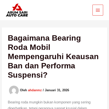
Lewati
ke
konten
Bagaimana Bearing
Roda Mobil
Mempengaruhi Keausan
Ban dan Performa
Suspensi?
Oleh
ahdanmz
/
Januari 31, 2026
Bearing roda mungkin bukan komponen yang sering
diperhatikan, tetapi perannya sangat krusial dalam