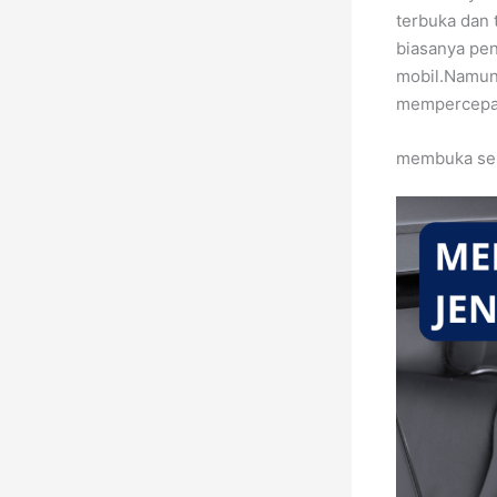
terbuka dan 
biasanya pe
mobil.Namun 
mempercepat
membuka sem