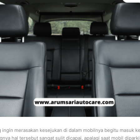
 ingin merasakan kesejukan di dalam mobilnya begitu masuk k
nya hal tersebut sangat sulit dicapai, apalagi saat mobil diparki