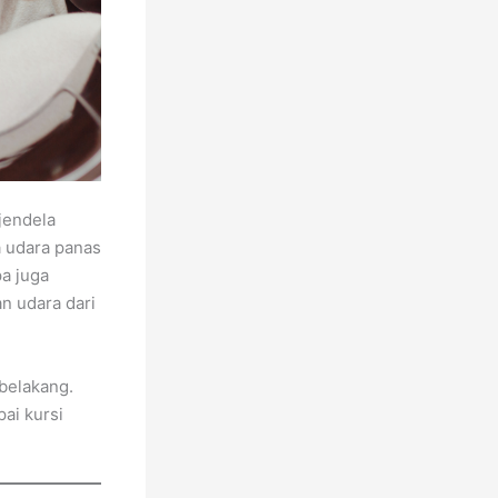
jendela
a udara panas
pa juga
n udara dari
belakang.
ai kursi