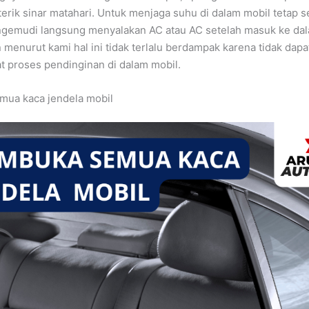
terik sinar matahari. Untuk menjaga suhu di dalam mobil tetap s
ngemudi langsung menyalakan AC atau AC setelah masuk ke da
menurut kami hal ini tidak terlalu berdampak karena tidak dapa
 proses pendinginan di dalam mobil.
ua kaca jendela mobil