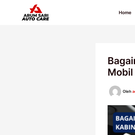
Lewati
ke
Home
konten
Bagai
Mobil
Oleh
a