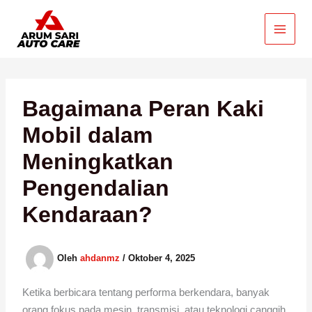
Lewati
ke
konten
Bagaimana Peran Kaki
Mobil dalam
Meningkatkan
Pengendalian
Kendaraan?
Oleh
ahdanmz
/
Oktober 4, 2025
Ketika berbicara tentang performa berkendara, banyak
orang fokus pada mesin, transmisi, atau teknologi canggih