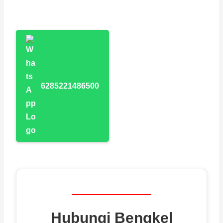
6285221486500
Hubungi Bengkel