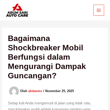
Lewati
ke
konten
Bagaimana
Shockbreaker Mobil
Berfungsi dalam
Mengurangi Dampak
Guncangan?
Oleh
ahdanmz
/
November 25, 2025
Setiap kali Anda mengemudi di jalan yang tidak rata,
shockbreaker mobil adalah komponen penting yang