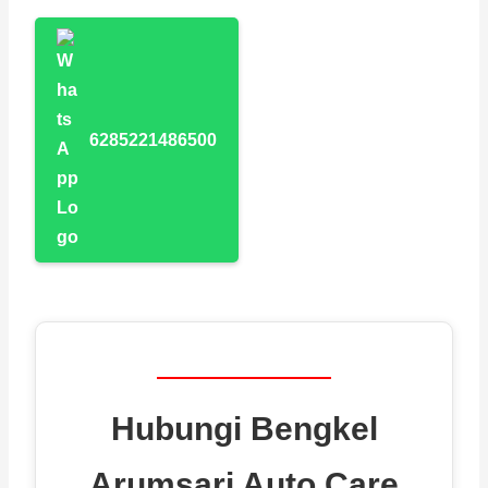
6285221486500
Hubungi Bengkel
Arumsari Auto Care