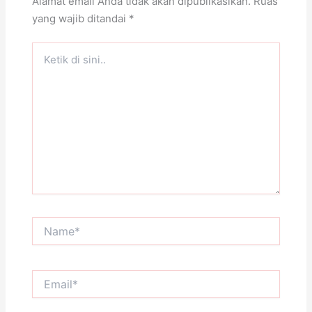
Alamat email Anda tidak akan dipublikasikan.
Ruas
yang wajib ditandai
*
Ketik
di
sini..
Name*
Email*