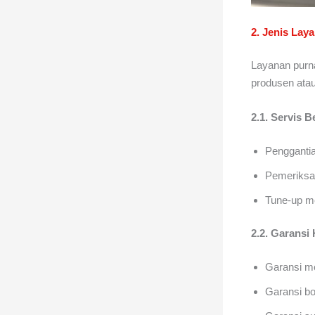
2. Jenis Lay
Layanan purna
produsen atau
2.1. Servis B
Penggantian
Pemeriksaa
Tune-up me
2.2. Garansi
Garansi me
Garansi bo