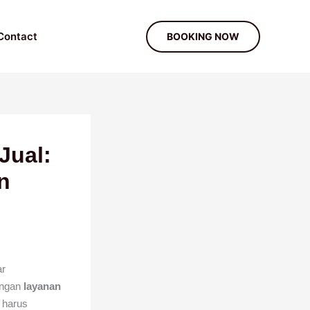
Contact
BOOKING NOW
Jual:
n
ar
ungan
layanan
 harus