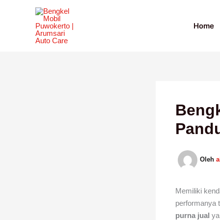
Lewati
ke
Home
konten
Bengk
Pand
Oleh
Memiliki kend
performanya t
purna jual
ya