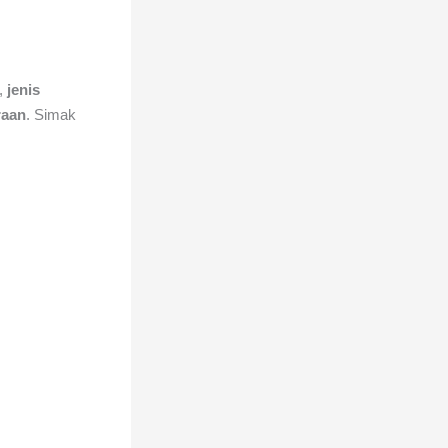
,
jenis
raan
. Simak