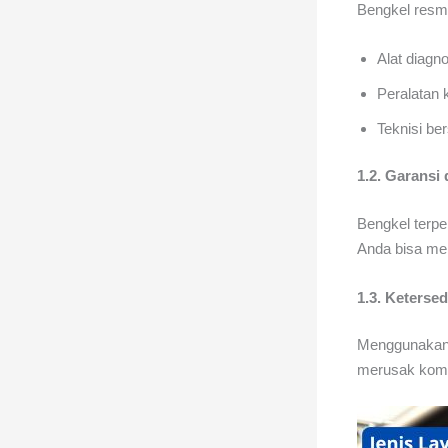
Bengkel resmi
Alat diagn
Peralatan 
Teknisi be
1.2. Garansi
Bengkel terp
Anda bisa me
1.3. Keterse
Menggunaka
merusak komp