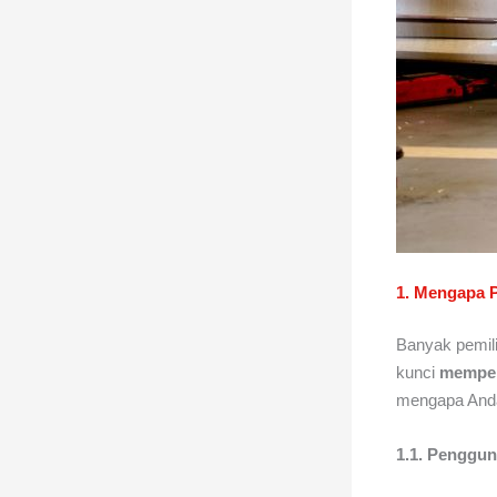
1. Mengapa P
Banyak pemili
kunci
memper
mengapa Anda 
1.1. Penggun