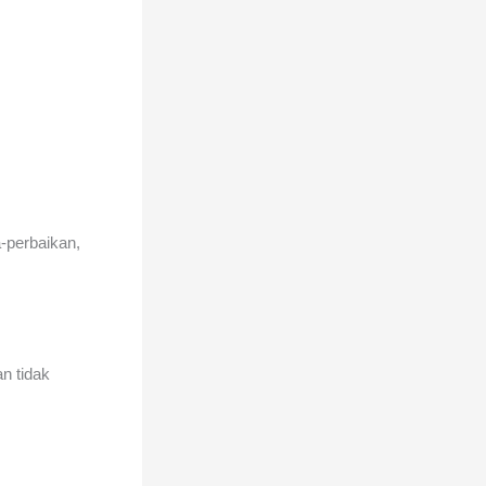
-perbaikan,
n tidak