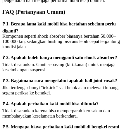
pengeluaran dan menjaga performa mobil tetap optimal.
FAQ (Pertanyaan Umum)
❓
1. Berapa lama kaki mobil bisa bertahan sebelum perlu
diganti?
Komponen seperti shock absorber biasanya bertahan 50.000–
100.000 km, sedangkan bushing bisa aus lebih cepat tergantung
kondisi jalan.
❓
2. Apakah boleh hanya mengganti satu shock absorber?
Tidak disarankan. Ganti sepasang (kiri-kanan) untuk menjaga
keseimbangan suspensi.
❓
3. Bagaimana cara mengetahui apakah ball joint rusak?
Jika terdengar bunyi “tek-tek” saat belok atau melewati lubang,
segera periksa ke bengkel.
❓
4. Apakah perbaikan kaki mobil bisa ditunda?
Tidak disarankan karena bisa memperparah kerusakan dan
membahayakan keselamatan berkendara.
❓
5. Mengapa biaya perbaikan kaki mobil di bengkel resmi