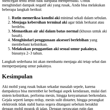
Mencegah tentu lebih baik daripada memperbaiki. Untuk
menghindari dampak negatif aki yang rusak, Anda bisa melakukan
beberapa langkah berikut:
Rutin memeriksa kondisi aki
minimal sekali dalam sebulan.
Menjaga kebersihan terminal aki
agar tidak berkarat atau
berdebu.
Memastikan air aki dalam batas normal
(khusus untuk aki
basah).
Menghindari penggunaan aksesori berlebihan
yang
membebani kelistrikan.
Melakukan penggantian aki sesuai umur pakainya
,
biasanya 2–3 tahun.
Langkah sederhana ini akan membantu menjaga aki tetap sehat dan
memperpanjang umur pakainya.
Kesimpulan
Aki mobil yang rusak bukan sekadar masalah sepele, karena
dampaknya bisa merembet ke berbagai aspek kendaraan, mulai dari
sistem kelistrikan, performa mesin, hingga kenyamanan berkendara.
Gejala seperti lampu redup, mesin sulit distarter, hingga perangkat
elektronik tidak stabil harus segera ditangani sebelum berakhir
dengan mobil mogok di jalan. Dengan perawatan rutin dan