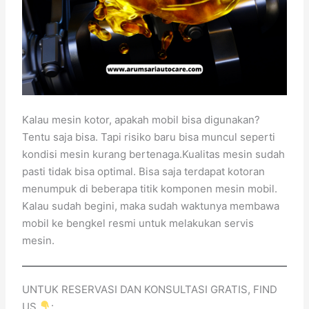
Kalau mesin kotor, apakah mobil bisa digunakan?
Tentu saja bisa. Tapi risiko baru bisa muncul seperti
kondisi mesin kurang bertenaga.Kualitas mesin sudah
pasti tidak bisa optimal. Bisa saja terdapat kotoran
menumpuk di beberapa titik komponen mesin mobil.
Kalau sudah begini, maka sudah waktunya membawa
mobil ke bengkel resmi untuk melakukan servis
mesin.
UNTUK RESERVASI DAN KONSULTASI GRATIS, FIND
US
: