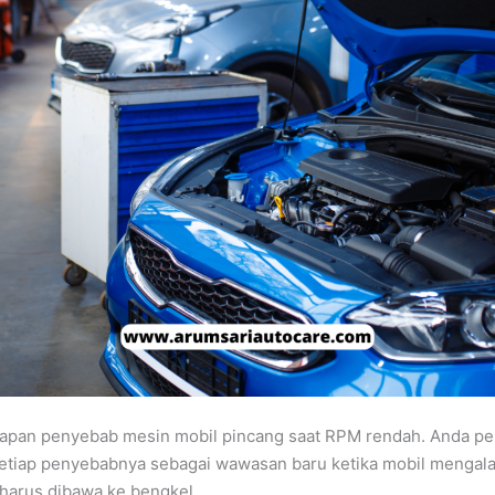
lapan penyebab mesin mobil pincang saat RPM rendah. Anda pe
tiap penyebabnya sebagai wawasan baru ketika mobil mengal
 harus dibawa ke bengkel.