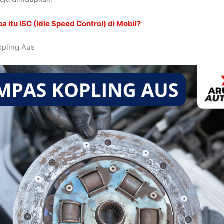
a itu ISC (Idle Speed Control) di Mobil?
opling Aus