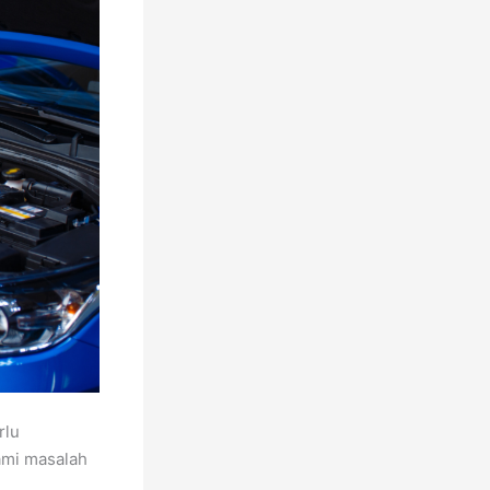
rlu
ami masalah