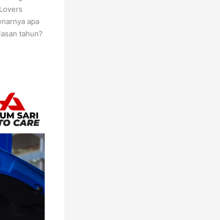
oLovers
enarnya apa
lasan tahun?