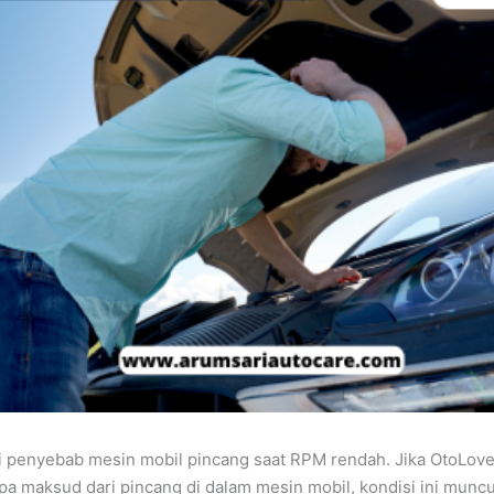
i penyebab mesin mobil pincang saat RPM rendah. Jika OtoLov
 maksud dari pincang di dalam mesin mobil, kondisi ini munc