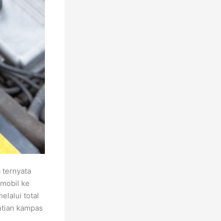
 ternyata
 mobil ke
lalui total
ntian kampas