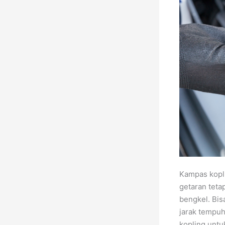
Kampas kopli
getaran teta
bengkel. Bis
jarak tempuh
kopling untu