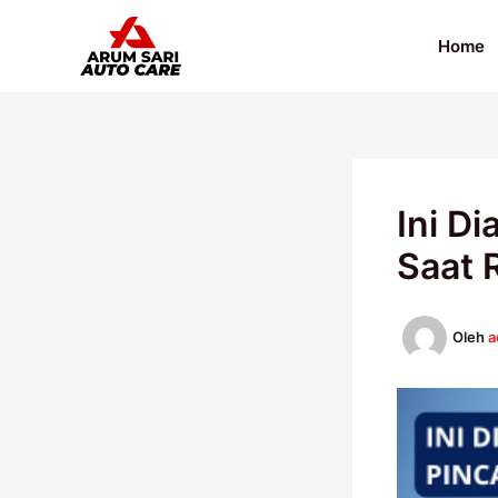
Lewati
ke
Home
konten
Ini D
Saat
Oleh
a