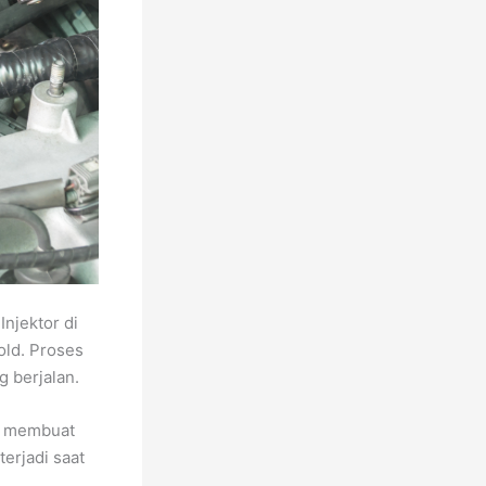
Injektor di
old. Proses
 berjalan.
ya membuat
erjadi saat