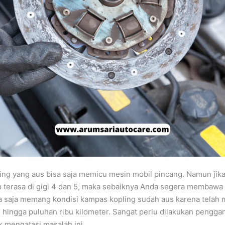
ng yang aus bisa saja memicu mesin mobil pincang. Namun jika
p terasa di gigi 4 dan 5, maka sebaiknya Anda segera membawa
a saja memang kondisi kampas kopling sudah aus karena telah me
 hingga puluhan ribu kilometer. Sangat perlu dilakukan pengga
k mengatasi masalah ini.