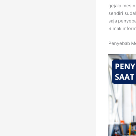
gejala mesin
sendiri suda
saja penyeb
Simak inform
Penyebab Me