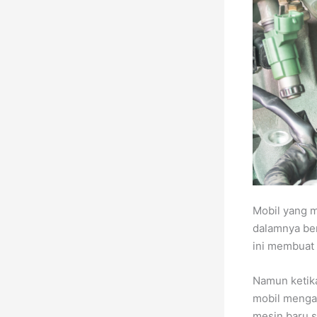
Mobil yang m
dalamnya ber
ini membuat
Namun ketika
mobil mengal
mesin baru s