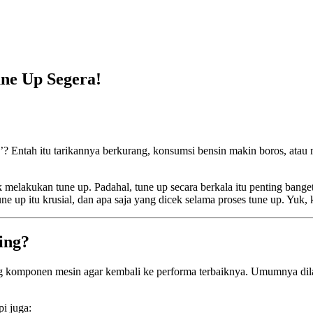
ne Up Segera!
ntah itu tarikannya berkurang, konsumsi bensin makin boros, atau mes
elakukan tune up. Padahal, tune up secara berkala itu penting banget 
une up itu krusial, dan apa saja yang dicek selama proses tune up. Yuk, 
ing?
g komponen mesin agar kembali ke performa terbaiknya. Umumnya dilak
pi juga: