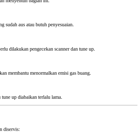
kan menyentuh bagian ini.
ng sudah aus atau butuh penyesuaian.
Perlu dilakukan pengecekan scanner dan tune up.
p akan membantu menormalkan emisi gas buang.
 tune up diabaikan terlalu lama.
 diservis: