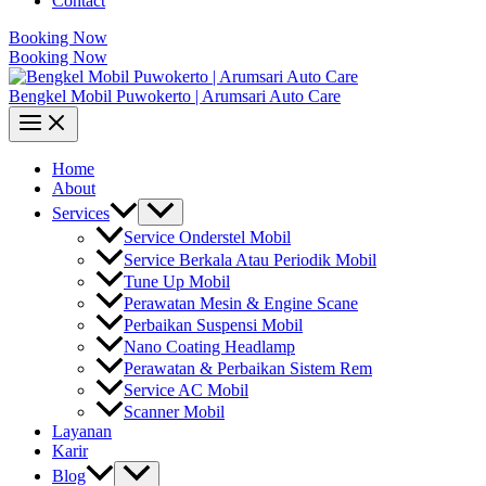
Contact
Booking Now
Booking Now
Bengkel Mobil Puwokerto | Arumsari Auto Care
Home
About
Services
Service Onderstel Mobil
Service Berkala Atau Periodik Mobil
Tune Up Mobil
Perawatan Mesin & Engine Scane
Perbaikan Suspensi Mobil
Nano Coating Headlamp
Perawatan & Perbaikan Sistem Rem
Service AC Mobil
Scanner Mobil
Layanan
Karir
Blog