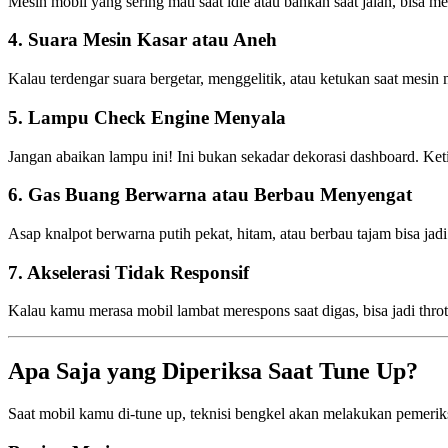
Mesin mobil yang sering mati saat idle atau bahkan saat jalan, bisa 
4. Suara Mesin Kasar atau Aneh
Kalau terdengar suara bergetar, menggelitik, atau ketukan saat mes
5. Lampu Check Engine Menyala
Jangan abaikan lampu ini! Ini bukan sekadar dekorasi dashboard. Ket
6. Gas Buang Berwarna atau Berbau Menyengat
Asap knalpot berwarna putih pekat, hitam, atau berbau tajam bisa j
7. Akselerasi Tidak Responsif
Kalau kamu merasa mobil lambat merespons saat digas, bisa jadi throttl
Apa Saja yang Diperiksa Saat Tune Up?
Saat mobil kamu di-tune up, teknisi bengkel akan melakukan pemerik