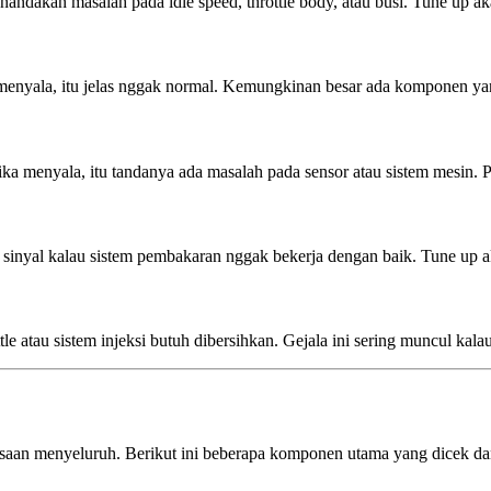
menandakan masalah pada idle speed, throttle body, atau busi. Tune up a
in menyala, itu jelas nggak normal. Kemungkinan besar ada komponen ya
ika menyala, itu tandanya ada masalah pada sensor atau sistem mesin. 
adi sinyal kalau sistem pembakaran nggak bekerja dengan baik. Tune u
e atau sistem injeksi butuh dibersihkan. Gejala ini sering muncul kalau
saan menyeluruh. Berikut ini beberapa komponen utama yang dicek dan