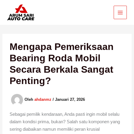
Lewati
ke
konten
Mengapa Pemeriksaan
Bearing Roda Mobil
Secara Berkala Sangat
Penting?
Oleh
ahdanmz
/
Januari 27, 2026
Sebagai pemilik kendaraan, Anda pasti ingin mobil selalu
dalam kondisi prima, bukan? Salah satu komponen yang
sering diabaikan namun memiliki peran krusial