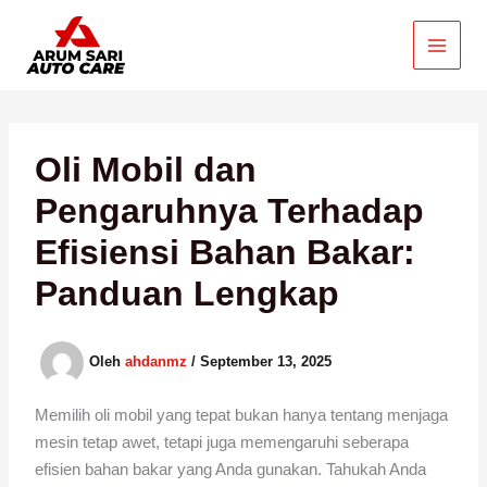
Lewati
ke
konten
Oli Mobil dan
Pengaruhnya Terhadap
Efisiensi Bahan Bakar:
Panduan Lengkap
Oleh
ahdanmz
/
September 13, 2025
Memilih oli mobil yang tepat bukan hanya tentang menjaga
mesin tetap awet, tetapi juga memengaruhi seberapa
efisien bahan bakar yang Anda gunakan. Tahukah Anda