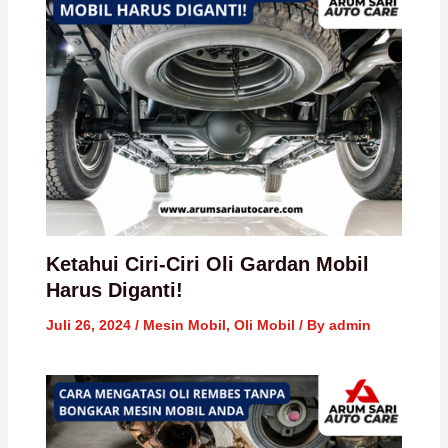
Ketahui Ciri-Ciri Oli Gardan Mobil
Harus Diganti!
Juli 26, 2024
/
Mesin Mobil
,
Oli Mobil
/ By
admin