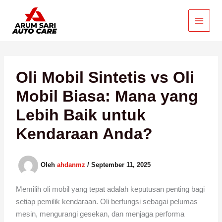
Lewati
ke
konten
Oli Mobil Sintetis vs Oli
Mobil Biasa: Mana yang
Lebih Baik untuk
Kendaraan Anda?
Oleh
ahdanmz
/
September 11, 2025
Memilih oli mobil yang tepat adalah keputusan penting bagi
setiap pemilik kendaraan. Oli berfungsi sebagai pelumas
mesin, mengurangi gesekan, dan menjaga performa