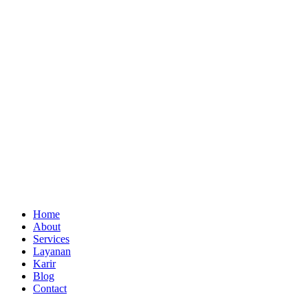
Home
About
Services
Layanan
Karir
Blog
Contact