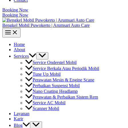
Contact
Booking Now
Booking Now
Bengkel Mobil Puwokerto | Arumsari Auto Care
Home
About
Services
Service Onderstel Mobil
Service Berkala Atau Periodik Mobil
Tune Up Mobil
Perawatan Mesin & Engine Scane
Perbaikan Suspensi Mobil
Nano Coating Headlamp
Perawatan & Perbaikan Sistem Rem
Service AC Mobil
Scanner Mobil
Layanan
Karir
Blog