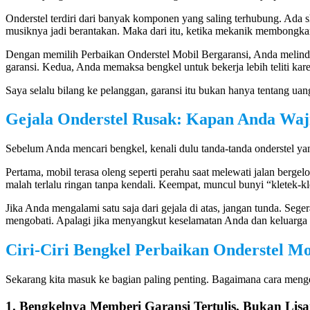
Onderstel terdiri dari banyak komponen yang saling terhubung. Ada sh
musiknya jadi berantakan. Maka dari itu, ketika mekanik membongka
Dengan memilih Perbaikan Onderstel Mobil Bergaransi, Anda melindu
garansi. Kedua, Anda memaksa bengkel untuk bekerja lebih teliti kar
Saya selalu bilang ke pelanggan, garansi itu bukan hanya tentang uan
Gejala Onderstel Rusak: Kapan Anda Waji
Sebelum Anda mencari bengkel, kenali dulu tanda-tanda onderstel yan
Pertama, mobil terasa oleng seperti perahu saat melewati jalan bergelo
malah terlalu ringan tanpa kendali. Keempat, muncul bunyi “kletek-kl
Jika Anda mengalami satu saja dari gejala di atas, jangan tunda. Se
mengobati. Apalagi jika menyangkut keselamatan Anda dan keluarga d
Ciri-Ciri Bengkel Perbaikan Onderstel M
Sekarang kita masuk ke bagian paling penting. Bagaimana cara menge
1. Bengkelnya Memberi Garansi Tertulis, Bukan Lis