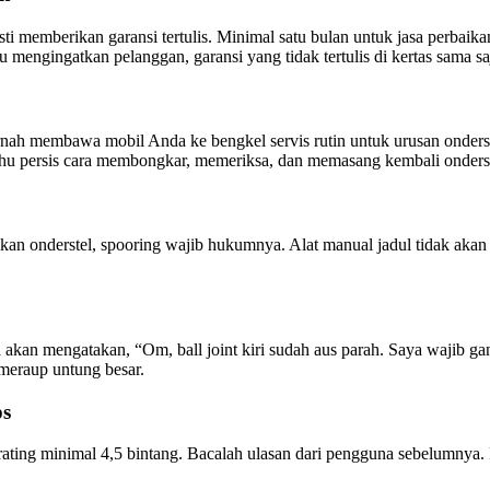
asti memberikan garansi tertulis. Minimal satu bulan untuk jasa perbai
u mengingatkan pelanggan, garansi yang tidak tertulis di kertas sama
ernah membawa mobil Anda ke bengkel servis rutin untuk urusan onders
u persis cara membongkar, memeriksa, dan memasang kembali onderst
baikan onderstel, spooring wajib hukumnya. Alat manual jadul tidak aka
kan mengatakan, “Om, ball joint kiri sudah aus parah. Saya wajib ganti
eraup untung besar.
ps
ing minimal 4,5 bintang. Bacalah ulasan dari pengguna sebelumnya. P