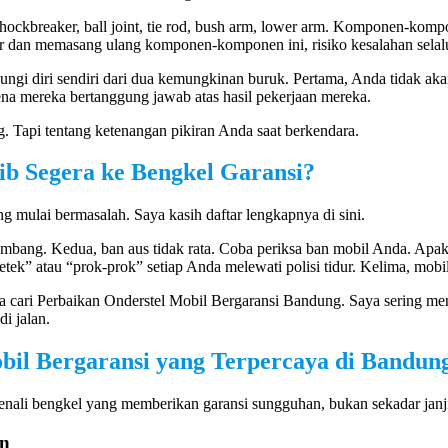
ockbreaker, ball joint, tie rod, bush arm, lower arm. Komponen-kompone
r dan memasang ulang komponen-komponen ini, risiko kesalahan selal
ngi diri sendiri dari dua kemungkinan buruk. Pertama, Anda tidak ak
ena mereka bertanggung jawab atas hasil pekerjaan mereka.
g. Tapi tentang ketenangan pikiran Anda saat berkendara.
b Segera ke Bengkel Garansi?
g mulai bermasalah. Saya kasih daftar lengkapnya di sini.
mbang. Kedua, ban aus tidak rata. Coba periksa ban mobil Anda. Apakah sat
etek” atau “prok-prok” setiap Anda melewati polisi tidur. Kelima, mobi
gera cari Perbaikan Onderstel Mobil Bergaransi Bandung. Saya sering m
i jalan.
obil Bergaransi yang Terpercaya di Bandun
nali bengkel yang memberikan garansi sungguhan, bukan sekadar janji 
an