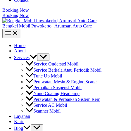
Contact
Booking Now
Booking Now
Bengkel Mobil Puwokerto | Arumsari Auto Care
Home
About
Services
Service Onderstel Mobil
Service Berkala Atau Periodik Mobil
Tune Up Mobil
Perawatan Mesin & Engine Scane
Perbaikan Suspensi Mobil
Nano Coating Headlamp
Perawatan & Perbaikan Sistem Rem
Service AC Mobil
Scanner Mobil
Layanan
Karir
Blog