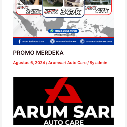
PROMO MERDEKA
Agustus 6, 2024
/
Arumsari Auto Care
/ By
admin