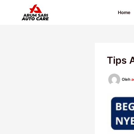
Lewati
ke
Home
konten
Tips 
Oleh
a