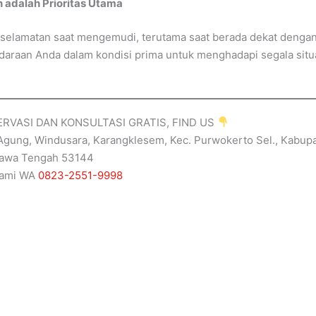
 adalah Prioritas Utama
elamatan saat mengemudi, terutama saat berada dekat dengan 
daraan Anda dalam kondisi prima untuk menghadapi segala situas
RVASI DAN KONSULTASI GRATIS, FIND US
n Agung, Windusara, Karangklesem, Kec. Purwokerto Sel., Kabup
Jawa Tengah 53144
kami WA
0823-2551-9998