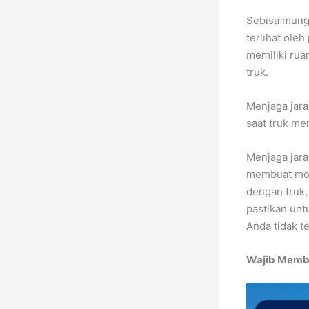
Sebisa mungk
terlihat oleh
memiliki rua
truk.
Menjaga jar
saat truk m
Menjaga jara
membuat mobi
dengan truk,
pastikan un
Anda tidak t
Wajib Membe