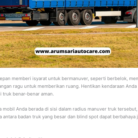
 depan memberi isyarat untuk bermanuver, seperti berbelok, me
 jangan ragu untuk memberikan ruang. Hentikan kendaraan Anda
i truk benar-benar aman.
a mobil Anda berada di sisi dalam radius manuver truk tersebut,
 antara badan truk yang besar dan blind spot dapat berbahaya j