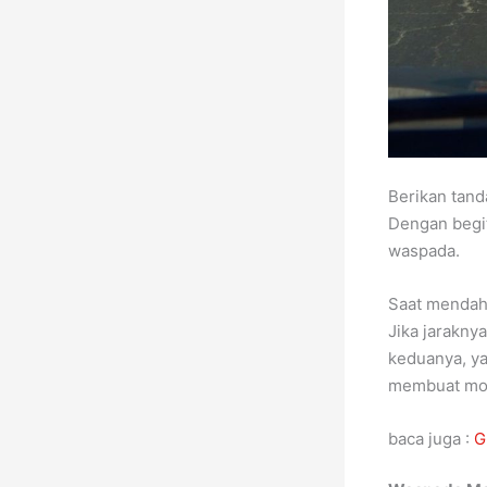
Berikan tand
Dengan begi
waspada.
Saat mendahu
Jika jarakny
keduanya, ya
membuat mobi
baca juga :
G