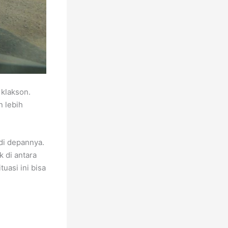
 klakson.
 lebih
di depannya.
 di antara
uasi ini bisa