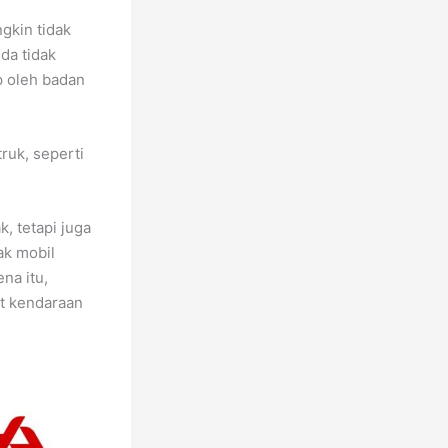
gkin tidak
da tidak
p oleh badan
ruk, seperti
, tetapi juga
ak mobil
na itu,
t kendaraan