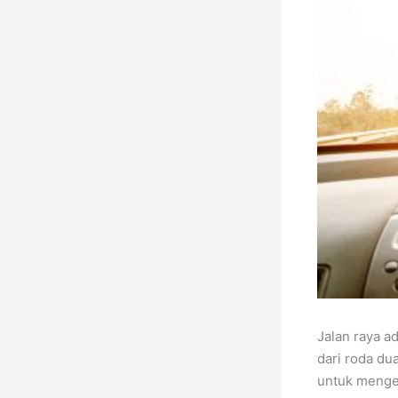
Jalan raya a
dari roda du
untuk menget