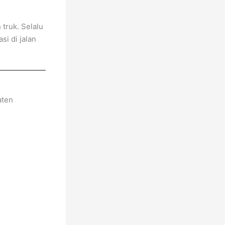
truk. Selalu
i di jalan
aten