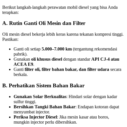
Berikut langkah-langkah perawatan mobil diesel yang bisa Anda
terapkan:
A. Rutin Ganti Oli Mesin dan Filter
Oli mesin diesel bekerja lebih keras karena tekanan kompresi tinggi.
Pastikan:
Ganti oli setiap
5.000–7.000 km
(tergantung rekomendasi
pabrik).
Gunakan
oli khusus diesel
dengan standar
API CJ-4 atau
ACEA E9
.
Ganti
filter oli, filter bahan bakar, dan filter udara
secara
berkala.
B. Perhatikan Sistem Bahan Bakar
Gunakan Solar Berkualitas
: Hindari solar dengan kadar
sulfur tinggi.
Bersihkan Tangki Bahan Bakar
: Endapan kotoran dapat
menyumbat injector.
Periksa Injector Diesel
: Jika mesin kasar atau boros,
mungkin injector perlu dibersihkan.