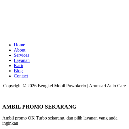
Home
About
Services
Layanan
Karir
Blog
Contact
Copyright © 2026 Bengkel Mobil Puwokerto | Arumsari Auto Care
AMBIL PROMO SEKARANG
Ambil promo OK Turbo sekarang, dan pilih layanan yang anda
inginkan