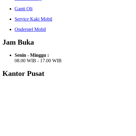
Ganti Oli
Service Kaki Mobil
Onderstel Mobil
Jam Buka
Senin - Minggu :
08.00 WIB - 17.00 WIB
Kantor Pusat