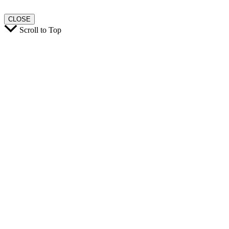
CLOSE
Scroll to Top