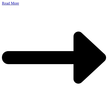
Read More