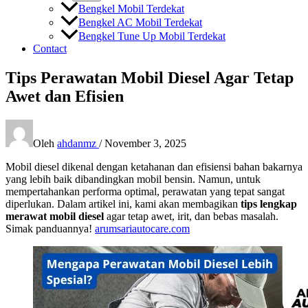
Bengkel Mobil Terdekat
Bengkel AC Mobil Terdekat
Bengkel Tune Up Mobil Terdekat
Contact
Tips Perawatan Mobil Diesel Agar Tetap
Awet dan Efisien
Oleh
ahdanmz
/
November 3, 2025
Mobil diesel dikenal dengan ketahanan dan efisiensi bahan bakarnya
yang lebih baik dibandingkan mobil bensin. Namun, untuk
mempertahankan performa optimal, perawatan yang tepat sangat
diperlukan. Dalam artikel ini, kami akan membagikan
tips lengkap
merawat mobil diesel
agar tetap awet, irit, dan bebas masalah.
Simak panduannya!
arumsariautocare.com