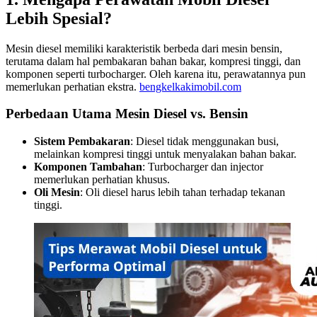
Lebih Spesial?
Mesin diesel memiliki karakteristik berbeda dari mesin bensin,
terutama dalam hal pembakaran bahan bakar, kompresi tinggi, dan
komponen seperti turbocharger. Oleh karena itu, perawatannya pun
memerlukan perhatian ekstra.
bengkelkakimobil.com
Perbedaan Utama Mesin Diesel vs. Bensin
Sistem Pembakaran
: Diesel tidak menggunakan busi,
melainkan kompresi tinggi untuk menyalakan bahan bakar.
Komponen Tambahan
: Turbocharger dan injector
memerlukan perhatian khusus.
Oli Mesin
: Oli diesel harus lebih tahan terhadap tekanan
tinggi.