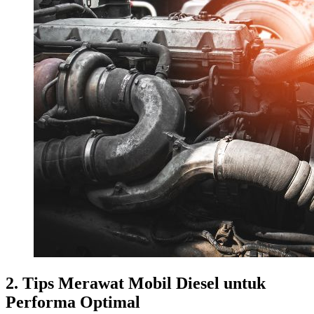
2. Tips Merawat Mobil Diesel untuk
Performa Optimal