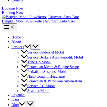
Contact
Booking Now
Booking Now
Bengkel Mobil Puwokerto | Arumsari Auto Care
Home
About
Services
Service Onderstel Mobil
Service Berkala Atau Periodik Mobil
Tune Up Mobil
Perawatan Mesin & Engine Scane
Perbaikan Suspensi Mobil
Nano Coating Headlamp
Perawatan & Perbaikan Sistem Rem
Service AC Mobil
Scanner Mobil
Layanan
Karir
Blog