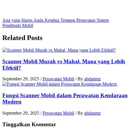
Apa yang Harus Anda Ketahui Tentang Perawatan Sistem
Pendingin Mobil
Related Posts
Scanner Mobil Murah vs Mahal, Mana yang Lebih
Efektif?
September 29, 2025
/
Perawatan Mobil
/ By
ahdanmz
Fungsi Scanner Mobil dalam Perawatan Kendaraan
Modern
September 29, 2025
/
Perawatan Mobil
/ By
ahdanmz
Tinggalkan Komentar