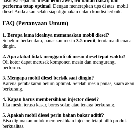
hasilnya sepadan:
mesin lebih awet, irit bahan bakar, dan
performa tetap optimal
. Dengan menerapkan tips di atas, mobil
diesel Anda akan selalu siap digunakan dalam kondisi terbaik.
FAQ (Pertanyaan Umum)
1. Berapa lama idealnya memanaskan mobil diesel?
Sebelum berkendara, panaskan mesin
3-5 menit
, terutama di cuaca
dingin.
2. Apa akibat tidak mengganti oli mesin diesel tepat waktu?
Oli kotor dapat merusak komponen mesin dan mengurangi
performa.
3. Mengapa mobil diesel berisik saat dingin?
Karena pembakaran belum optimal. Setelah mesin panas, suara akan
berkurang.
4. Kapan harus membersihkan injector diesel?
Jika mesin terasa kasar, boros solar, atau tenaga berkurang.
5. Apakah mobil diesel perlu bahan bakar aditif?
Bisa digunakan untuk membersihkan injector, tetapi pilih produk
berkualitas.