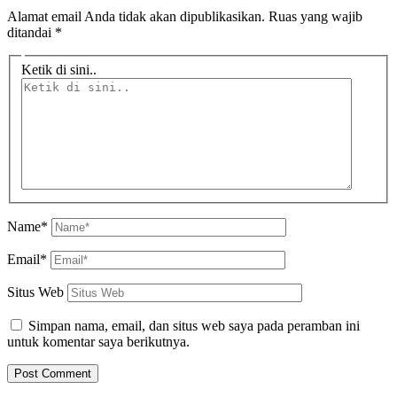
Alamat email Anda tidak akan dipublikasikan.
Ruas yang wajib
ditandai
*
Ketik di sini..
Name*
Email*
Situs Web
Simpan nama, email, dan situs web saya pada peramban ini
untuk komentar saya berikutnya.