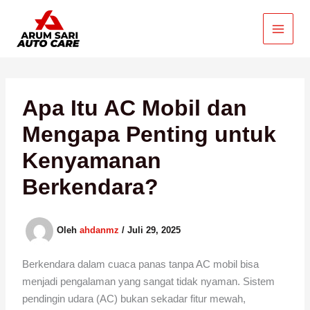
Lewati
ke
konten
Apa Itu AC Mobil dan
Mengapa Penting untuk
Kenyamanan
Berkendara?
Oleh
ahdanmz
/
Juli 29, 2025
Berkendara dalam cuaca panas tanpa AC mobil bisa
menjadi pengalaman yang sangat tidak nyaman. Sistem
pendingin udara (AC) bukan sekadar fitur mewah,