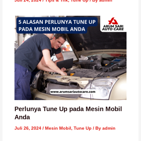
Juli 24, 2024
/
Tips & Trik
,
Tune Up
/ By
admin
Perlunya Tune Up pada Mesin Mobil
Anda
Juli 26, 2024
/
Mesin Mobil
,
Tune Up
/ By
admin