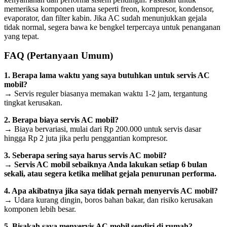
memeriksa komponen utama seperti freon, kompresor, kondensor,
evaporator, dan filter kabin. Jika AC sudah menunjukkan gejala
tidak normal, segera bawa ke bengkel terpercaya untuk penanganan
yang tepat.
FAQ (Pertanyaan Umum)
1.
Berapa lama waktu yang saya butuhkan untuk servis AC
mobil?
→ Servis reguler biasanya memakan waktu 1-2 jam, tergantung
tingkat kerusakan.
2. Berapa biaya servis AC mobil?
→ Biaya bervariasi, mulai dari Rp 200.000 untuk servis dasar
hingga Rp 2 juta jika perlu penggantian kompresor.
3.
Seberapa sering saya harus servis AC mobil?
→
Servis AC mobil sebaiknya Anda lakukan setiap 6 bulan
sekali, atau segera ketika melihat gejala penurunan performa.
4.
Apa akibatnya jika saya tidak pernah menyervis AC mobil?
→ Udara kurang dingin, boros bahan bakar, dan risiko kerusakan
komponen lebih besar.
5. Bisakah saya menyervis AC mobil sendiri di rumah?