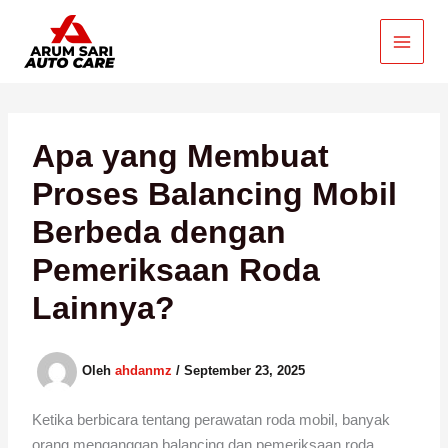
Lewati
ke
konten
Apa yang Membuat
Proses Balancing Mobil
Berbeda dengan
Pemeriksaan Roda
Lainnya?
Oleh
ahdanmz
/
September 23, 2025
Ketika berbicara tentang perawatan roda mobil, banyak
orang menganggap balancing dan pemeriksaan roda