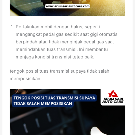
Perlakukan mobil dengan halus, seperti
mengangkat pedal gas sedikit saat gigi otomatis
berpindah atau tidak menginjak pedal gas saat
memindahkan tuas transmisi. Ini membantu
menjaga kondisi transmisi tetap baik.
tengok posisi tuas transmisi supaya tidak salah
memposisikan