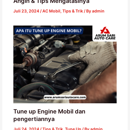
Angin & Tips Mengatasinya
Juli 23, 2024
/
AC Mobil
,
Tips & Trik
/ By
admin
Tune up Engine Mobil dan
pengertiannya
Juli 24, 2024
/
Tips & Trik
,
Tune Up
/ By
admin