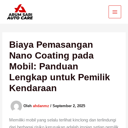
Lewati
ke
konten
Biaya Pemasangan
Nano Coating pada
Mobil: Panduan
Lengkap untuk Pemilik
Kendaraan
Oleh
ahdanmz
/
September 2, 2025
Memiliki mobil yang selalu terlihat kinclong dan terlindungi
dari berbagai risiko kerusakan adalah impian setiap pemilik