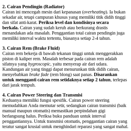
2. Cairan Pendingin (Radiator)
Cairan ini mencegah mesin dari kepanasan (
overheating
). Ia bukan
sekadar air, tetapi campuran khusus yang memiliki titik didih tinggi
dan sifat anti-karat.
Periksa level dan kondisinya secara
berkala.
Cairan yang sudah keruh atau berkurang drastis
menandakan ada masalah. Penggantian total cairan pendingin juga
memiliki interval waktu tertentu, biasanya setiap 2-4 tahun.
3. Cairan Rem (Brake Fluid)
Cairan rem bekerja di bawah tekanan tinggi untuk menggerakkan
piston di kaliper rem. Masalah terbesar pada cairan rem adalah
sifatnya yang
hygroscopic
, yaitu menyerap air dari udara.
Kandungan air yang tinggi dapat menurunkan titik didih cairan,
menyebabkan
brake fade
(rem blong) saat panas.
Disarankan
untuk mengganti cairan rem setidaknya setiap 2 tahun
, terlepas
dari jarak tempuh.
4. Cairan Power Steering dan Transmisi
Keduanya memiliki fungsi spesifik. Cairan power steering
memudahkan Anda memutar setir, sedangkan cairan transmisi (baik
manual maupun otomatis) memastikan perpindahan gigi
berlangsung halus. Periksa buku panduan untuk interval
penggantiannya. Untuk transmisi otomatis, penggantian cairan yang
teratur sangat krusial untuk menghindari reparasi yang sangat mahal.