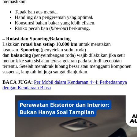
memastikan:
Tapak ban aus merata.
Handling dan pengereman yang optimal.
Konsumsi bahan bakar yang lebih efisien.
Risiko pecah ban (
blowout
) berkurang.
– Rotasi dan Spooring/Balancing
Lakukan
rotasi ban setiap 10.000 km
untuk meratakan
keausan.
Spooring
(penyetelan sudut roda)
dan
balancing
(penyeimbangan roda) wajib dilakukan jika setir
menarik ke satu sisi atau terasa getaran pada setir di kecepatan
tertentu. Setelah menabrak lubang besar atau mengganti komponen
suspensi, langkah ini juga sangat dianjurkan.
BACA JUGA:
Per Mobil dalam Kendaraan 4×4: Perbedaannya
dengan Kendaraan Biasa