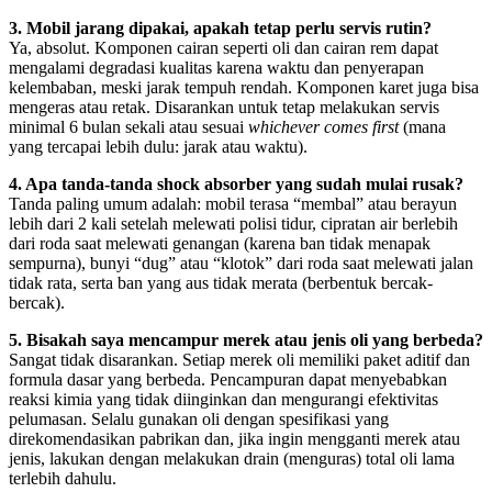
3. Mobil jarang dipakai, apakah tetap perlu servis rutin?
Ya, absolut. Komponen cairan seperti oli dan cairan rem dapat
mengalami degradasi kualitas karena waktu dan penyerapan
kelembaban, meski jarak tempuh rendah. Komponen karet juga bisa
mengeras atau retak. Disarankan untuk tetap melakukan servis
minimal 6 bulan sekali atau sesuai
whichever comes first
(mana
yang tercapai lebih dulu: jarak atau waktu).
4. Apa tanda-tanda shock absorber yang sudah mulai rusak?
Tanda paling umum adalah: mobil terasa “membal” atau berayun
lebih dari 2 kali setelah melewati polisi tidur, cipratan air berlebih
dari roda saat melewati genangan (karena ban tidak menapak
sempurna), bunyi “dug” atau “klotok” dari roda saat melewati jalan
tidak rata, serta ban yang aus tidak merata (berbentuk bercak-
bercak).
5. Bisakah saya mencampur merek atau jenis oli yang berbeda?
Sangat tidak disarankan. Setiap merek oli memiliki paket aditif dan
formula dasar yang berbeda. Pencampuran dapat menyebabkan
reaksi kimia yang tidak diinginkan dan mengurangi efektivitas
pelumasan. Selalu gunakan oli dengan spesifikasi yang
direkomendasikan pabrikan dan, jika ingin mengganti merek atau
jenis, lakukan dengan melakukan drain (menguras) total oli lama
terlebih dahulu.