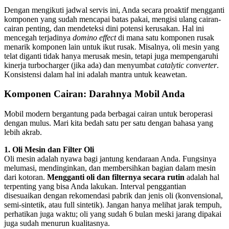
Dengan mengikuti jadwal servis ini, Anda secara proaktif mengganti
komponen yang sudah mencapai batas pakai, mengisi ulang cairan-
cairan penting, dan mendeteksi dini potensi kerusakan. Hal ini
mencegah terjadinya
domino effect
di mana satu komponen rusak
menarik komponen lain untuk ikut rusak. Misalnya, oli mesin yang
telat diganti tidak hanya merusak mesin, tetapi juga mempengaruhi
kinerja turbocharger (jika ada) dan menyumbat
catalytic converter
.
Konsistensi dalam hal ini adalah mantra untuk keawetan.
Komponen Cairan: Darahnya Mobil Anda
Mobil modern bergantung pada berbagai cairan untuk beroperasi
dengan mulus. Mari kita bedah satu per satu dengan bahasa yang
lebih akrab.
1. Oli Mesin dan Filter Oli
Oli mesin adalah nyawa bagi jantung kendaraan Anda. Fungsinya
melumasi, mendinginkan, dan membersihkan bagian dalam mesin
dari kotoran.
Mengganti oli dan filternya secara rutin
adalah hal
terpenting yang bisa Anda lakukan. Interval penggantian
disesuaikan dengan rekomendasi pabrik dan jenis oli (konvensional,
semi-sintetik, atau full sintetik). Jangan hanya melihat jarak tempuh,
perhatikan juga waktu; oli yang sudah 6 bulan meski jarang dipakai
juga sudah menurun kualitasnya.