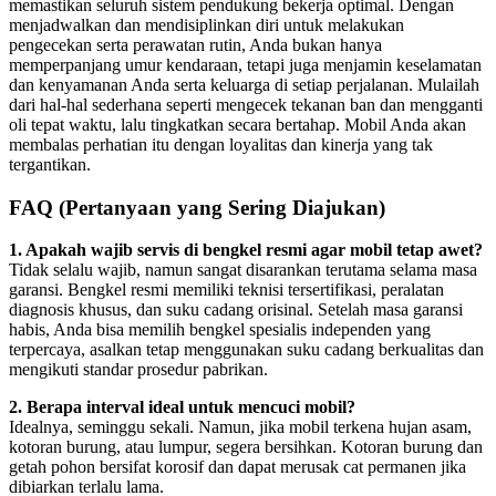
memastikan seluruh sistem pendukung bekerja optimal. Dengan
menjadwalkan dan mendisiplinkan diri untuk melakukan
pengecekan serta perawatan rutin, Anda bukan hanya
memperpanjang umur kendaraan, tetapi juga menjamin keselamatan
dan kenyamanan Anda serta keluarga di setiap perjalanan. Mulailah
dari hal-hal sederhana seperti mengecek tekanan ban dan mengganti
oli tepat waktu, lalu tingkatkan secara bertahap. Mobil Anda akan
membalas perhatian itu dengan loyalitas dan kinerja yang tak
tergantikan.
FAQ (Pertanyaan yang Sering Diajukan)
1. Apakah wajib servis di bengkel resmi agar mobil tetap awet?
Tidak selalu wajib, namun sangat disarankan terutama selama masa
garansi. Bengkel resmi memiliki teknisi tersertifikasi, peralatan
diagnosis khusus, dan suku cadang orisinal. Setelah masa garansi
habis, Anda bisa memilih bengkel spesialis independen yang
terpercaya, asalkan tetap menggunakan suku cadang berkualitas dan
mengikuti standar prosedur pabrikan.
2. Berapa interval ideal untuk mencuci mobil?
Idealnya, seminggu sekali. Namun, jika mobil terkena hujan asam,
kotoran burung, atau lumpur, segera bersihkan. Kotoran burung dan
getah pohon bersifat korosif dan dapat merusak cat permanen jika
dibiarkan terlalu lama.