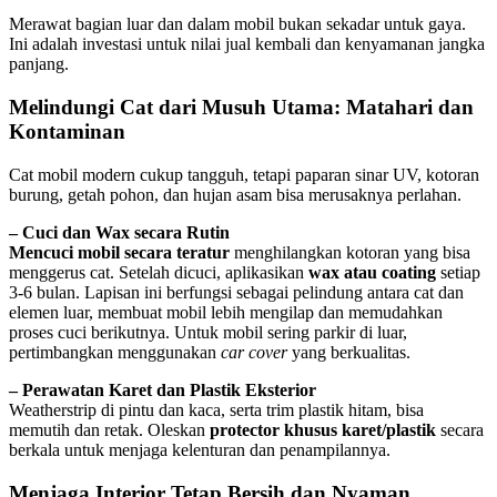
Merawat bagian luar dan dalam mobil bukan sekadar untuk gaya.
Ini adalah investasi untuk nilai jual kembali dan kenyamanan jangka
panjang.
Melindungi Cat dari Musuh Utama: Matahari dan
Kontaminan
Cat mobil modern cukup tangguh, tetapi paparan sinar UV, kotoran
burung, getah pohon, dan hujan asam bisa merusaknya perlahan.
– Cuci dan Wax secara Rutin
Mencuci mobil secara teratur
menghilangkan kotoran yang bisa
menggerus cat. Setelah dicuci, aplikasikan
wax atau coating
setiap
3-6 bulan. Lapisan ini berfungsi sebagai pelindung antara cat dan
elemen luar, membuat mobil lebih mengilap dan memudahkan
proses cuci berikutnya. Untuk mobil sering parkir di luar,
pertimbangkan menggunakan
car cover
yang berkualitas.
– Perawatan Karet dan Plastik Eksterior
Weatherstrip di pintu dan kaca, serta trim plastik hitam, bisa
memutih dan retak. Oleskan
protector khusus karet/plastik
secara
berkala untuk menjaga kelenturan dan penampilannya.
Menjaga Interior Tetap Bersih dan Nyaman