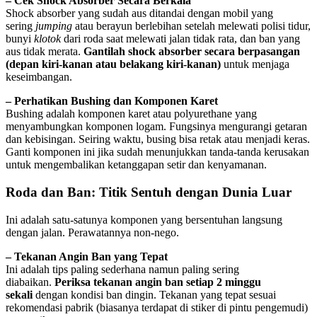
– Cek Shock Absorber Secara Berkala
Shock absorber yang sudah aus ditandai dengan mobil yang
sering
jumping
atau berayun berlebihan setelah melewati polisi tidur,
bunyi
klotok
dari roda saat melewati jalan tidak rata, dan ban yang
aus tidak merata.
Gantilah shock absorber secara berpasangan
(depan kiri-kanan atau belakang kiri-kanan)
untuk menjaga
keseimbangan.
– Perhatikan Bushing dan Komponen Karet
Bushing adalah komponen karet atau polyurethane yang
menyambungkan komponen logam. Fungsinya mengurangi getaran
dan kebisingan. Seiring waktu, busing bisa retak atau menjadi keras.
Ganti komponen ini jika sudah menunjukkan tanda-tanda kerusakan
untuk mengembalikan ketanggapan setir dan kenyamanan.
Roda dan Ban: Titik Sentuh dengan Dunia Luar
Ini adalah satu-satunya komponen yang bersentuhan langsung
dengan jalan. Perawatannya non-nego.
– Tekanan Angin Ban yang Tepat
Ini adalah tips paling sederhana namun paling sering
diabaikan.
Periksa tekanan angin ban setiap 2 minggu
sekali
dengan kondisi ban dingin. Tekanan yang tepat sesuai
rekomendasi pabrik (biasanya terdapat di stiker di pintu pengemudi)