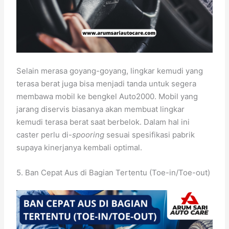
Selain merasa goyang-goyang, lingkar kemudi yang
terasa berat juga bisa menjadi tanda untuk segera
membawa mobil ke bengkel Auto2000. Mobil yang
jarang diservis biasanya akan membuat lingkar
kemudi terasa berat saat berbelok. Dalam hal ini
caster perlu di-
spooring
sesuai spesifikasi pabrik
supaya kinerjanya kembali optimal.
5. Ban Cepat Aus di Bagian Tertentu (Toe-in/Toe-out)