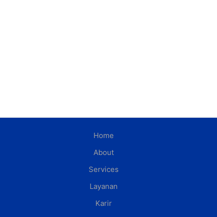
Home
About
Services
Layanan
Karir