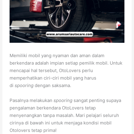
Memiliki mobil yang nyaman dan aman dalam
berkendara adalah impian setiap pemilik mobil. Untuk
mencapai hal tersebut, OtoLovers perlu
memperhatikan ciri-ciri mobil yang harus
di
spooring
dengan saksama.
Pasalnya melakukan
spooring
sangat penting supaya
pengalaman berkendara OtoLovers tetap
menyenangkan tanpa masalah. Mari pelajari seluruh
cirinya di bawah ini untuk menjaga kondisi mobil
Otolovers tetap prima!