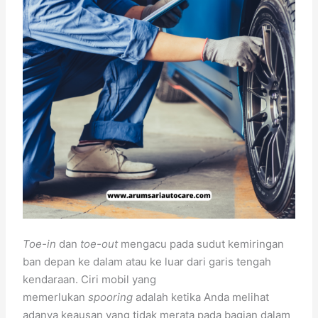
Toe-in
dan
toe-out
mengacu pada sudut kemiringan
ban depan ke dalam atau ke luar dari garis tengah
kendaraan. Ciri mobil yang
memerlukan
spooring
adalah ketika Anda melihat
adanya keausan yang tidak merata pada bagian dalam