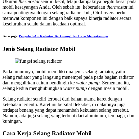
Ukuran
thermostat
sendiri kecil, tetapi dampaknya begitu besar pada
mobil kesayangan Anda. Oleh sebab itu, keberadaan
thermostat
ini
sama pentingnya dengan selang radiator. Jadi, OtoLovers perlu
merawat komponen ini dengan baik supaya kinerja radiator secara
keseluruhan selalu dalam keadaan optimal.
Baca juga:
Penyebab Air Radiator Berkurang dan Cara Mengatasinya
Jenis Selang Radiator Mobil
Pada umumnya, mobil memiliki dua jenis selang radiator, yaitu
selang radiator yang langsung menempel pada pada bagian radiator
dan mengalirkan cairan pendingin ke
water pump.
Sementara itu,
selang kedua menghubungkan
water pump
dengan mesin mobil.
Selang radiator sendiri terbuat dari bahan utama karet dengan
ketebalan tertentu. Karet ini bersifat fleksibel, di dalamnya juga
terdapat benang yang dapat menambah kekuatan selang tersebut.
Namun, ada juga selang yang terbuat dari aluminium, tembaga, dan
kuningan.
Cara Kerja Selang Radiator Mobil