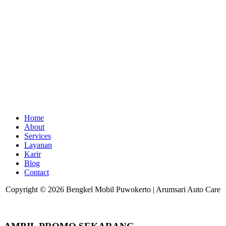
Home
About
Services
Layanan
Karir
Blog
Contact
Copyright © 2026 Bengkel Mobil Puwokerto | Arumsari Auto Care