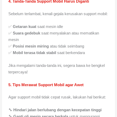
4. Tanda-Tanda Support Mobil Harus Diganti
Sebelum terlambat, kenali gejala kerusakan support mobil:
✅
Getaran kuat
saat mesin idle
✅
Suara gedebuk
saat menyalakan atau mematikan
mesin
✅
Posisi mesin miring
atau tidak seimbang
✅
Mobil terasa tidak stabil
saat berkendara
Jika mengalami tanda-tanda ini, segera bawa ke bengkel
terpercaya!
5. Tips Merawat Support Mobil agar Awet
Agar support mobil tidak cepat rusak, lakukan hal berikut:
🔧
Hindari jalan berlubang dengan kecepatan tinggi
🔧
Ganti oli mesin secara berkala
untuk mengurangi