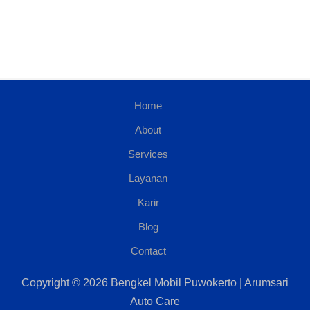
Home
About
Services
Layanan
Karir
Blog
Contact
Copyright © 2026 Bengkel Mobil Puwokerto | Arumsari
Auto Care