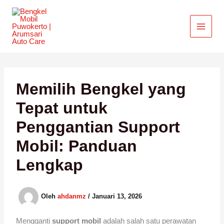
Lewati
ke
konten
Memilih Bengkel yang
Tepat untuk
Penggantian Support
Mobil: Panduan
Lengkap
Oleh
ahdanmz
/
Januari 13, 2026
Mengganti
support mobil
adalah salah satu perawatan