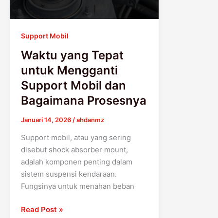
Support
Mobil
dan
Support Mobil
Bagaimana
Prosesnya
Waktu yang Tepat
untuk Mengganti
Support Mobil dan
Bagaimana Prosesnya
Januari 14, 2026
/
ahdanmz
Support mobil, atau yang sering
disebut shock absorber mount,
adalah komponen penting dalam
sistem suspensi kendaraan.
Fungsinya untuk menahan beban
Read Post »