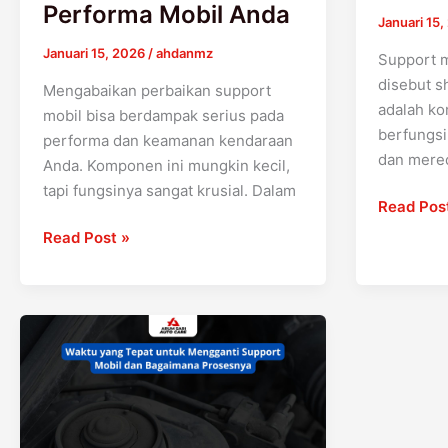
Performa Mobil Anda
Januari 15
Januari 15, 2026
/
ahdanmz
Support m
disebut s
Mengabaikan perbaikan support
adalah ko
mobil bisa berdampak serius pada
berfungs
performa dan keamanan kendaraan
dan mere
Anda. Komponen ini mungkin kecil,
tapi fungsinya sangat krusial. Dalam
Read Pos
Read Post »
Waktu
yang
Tepat
untuk
Mengganti