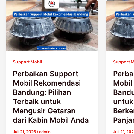
Perbaikan
Perbaika
Support
Support
Mobil
Mobil
Rekomendasi
Berkualit
Bandung:
Bandung:
Pilihan
Investasi
Terbaik
untuk
untuk
Kenyama
Support Mobil
Support M
Mengusir
Berkenda
Getaran
Jangka
Perbaikan Support
Perba
dari
Panjang
Mobil Rekomendasi
Mobil
Kabin
Bandung: Pilihan
Bandu
Mobil
Terbaik untuk
untu
Anda
Mengusir Getaran
Berke
dari Kabin Mobil Anda
Panja
Juli 21, 2026
/
admin
Juli 21, 20