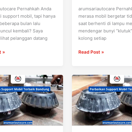
autocare Pernahkah Anda
arumsariautocare Pernah
 support mobil, tapi hanya
merasa mobil bergetar ti
beberapa bulan lalu
saat berhenti di lampu m
uncul kembali? Saya
mendengar bunyi “klutuk”
lihat pelanggan datang
kolong setiap
t »
Read Post »
n
Perbaikan
Support
Mobil
Terdekat:
Temukan
Bengkel
di
Sekitar