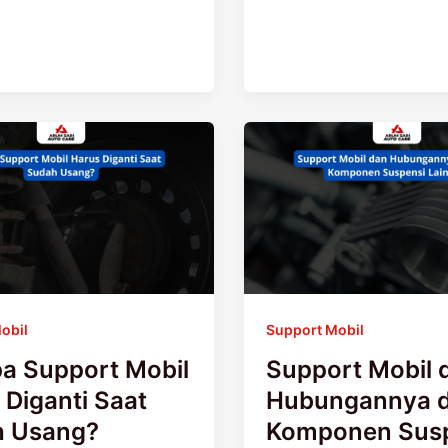
Support
Mobil
dan
Hubungannya
dengan
Komponen
Suspensi
Lainnya
obil
Support Mobil
a Support Mobil
Support Mobil 
 Diganti Saat
Hubungannya 
h Usang?
Komponen Sus