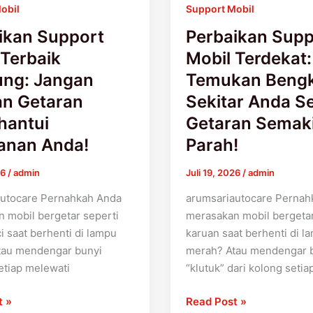
obil
Support Mobil
ui
Anda
n
Sebelum
ikan Support
Perbaikan Supp
Getaran
 Terbaik
Mobil Terdekat:
Semakin
ng: Jangan
Temukan Bengk
Parah!
an Getaran
Sekitar Anda S
hantui
Getaran Semak
lanan Anda!
Parah!
26
/
admin
Juli 19, 2026
/
admin
autocare Pernahkah Anda
arumsariautocare Pernah
 mobil bergetar seperti
merasakan mobil bergetar
i saat berhenti di lampu
karuan saat berhenti di l
tau mendengar bunyi
merah? Atau mendengar 
setiap melewati
“klutuk” dari kolong setia
t »
Read Post »