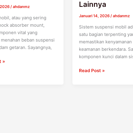
Lainnya
, 2026
/
ahdanmz
Januari 14, 2026
/
ahdanmz
obil, atau yang sering
hock absorber mount,
Sistem suspensi mobil ad
mponen vital yang
satu bagian terpenting y
i menahan beban suspensi
memastikan kenyamanan
dam getaran. Sayangnya,
keamanan berkendara. Sa
komponen kunci dalam s
t »
Read Post »