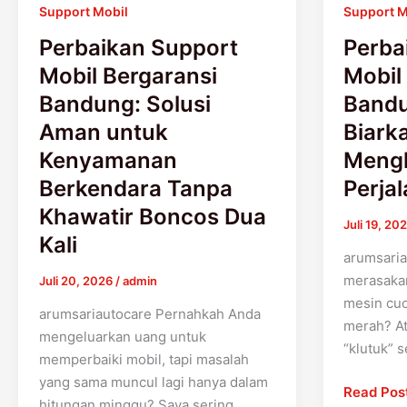
Support Mobil
Support M
Kenyamanan
Menghant
Berkendara
Perjalana
Perbaikan Support
Perba
Tanpa
Anda!
Mobil Bergaransi
Mobil
Khawatir
Bandung: Solusi
Bandu
Boncos
Aman untuk
Biark
Dua
Kali
Kenyamanan
Meng
Berkendara Tanpa
Perja
Khawatir Boncos Dua
Juli 19, 20
Kali
arumsari
merasakan
Juli 20, 2026
/
admin
mesin cuc
arumsariautocare Pernahkah Anda
merah? A
mengeluarkan uang untuk
“klutuk” 
memperbaiki mobil, tapi masalah
yang sama muncul lagi hanya dalam
Read Pos
hitungan minggu? Saya sering