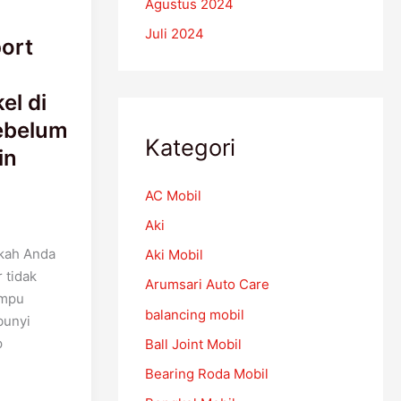
Agustus 2024
Juli 2024
ort
el di
ebelum
Kategori
in
AC Mobil
Aki
kah Anda
Aki Mobil
 tidak
Arumsari Auto Care
ampu
balancing mobil
bunyi
p
Ball Joint Mobil
Bearing Roda Mobil