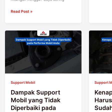
Read Post »
Dampak
Kenapa
Support
Support
Mobil
Mobil
yang
Harus
Tidak
Diganti
Diperbaiki
Saat
pada
Sudah
Performa
Usang?
Support Mobil
Support M
Mobil
Anda
Dampak Support
Kenap
Mobil yang Tidak
Harus
Diperbaiki pada
Suda