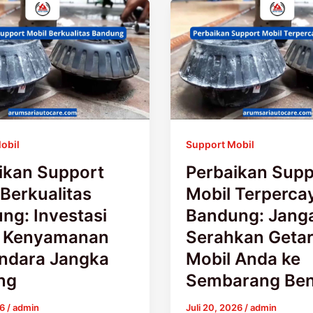
n
Perbaikan
Support
Mobil
as
Terpercaya
Bandung:
Jangan
Serahkan
nan
Getaran
obil
Support Mobil
ra
Mobil
Anda
ikan Support
Perbaikan Supp
ke
 Berkualitas
Mobil Terperca
Sembarang
ng: Investasi
Bandung: Jang
Bengkel!
k Kenyamanan
Serahkan Geta
ndara Jangka
Mobil Anda ke
ng
Sembarang Ben
26
/
admin
Juli 20, 2026
/
admin