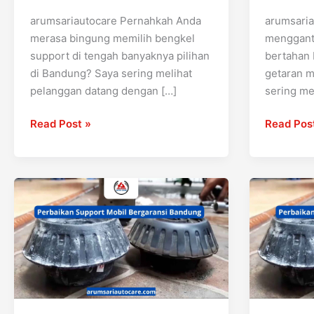
arumsariautocare Pernahkah Anda
arumsari
merasa bingung memilih bengkel
mengganti
support di tengah banyaknya pilihan
bertahan 
di Bandung? Saya sering melihat
getaran m
pelanggan datang dengan […]
sering me
Read Post »
Read Pos
Perbaikan
Perbaika
Support
Support
Mobil
Mobil
Bergaransi
Terbaik
Bandung:
Bandung:
Solusi
Jangan
Aman
Biarkan
untuk
Getaran