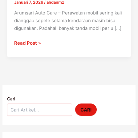
Januari 7, 2026
/
ahdanmz
Sering
Arumsari Auto Care – Perawatan mobil sering kali
Diabaikan
dianggap sepele selama kendaraan masih bisa
dan
digunakan. Padahal, banyak tanda mobil perlu […]
Berisiko
Merusak
Read Post »
Mesin
Cari
CARI