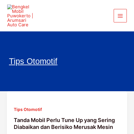
Lewati
ke
konten
Tips Otomotif
Tanda
Mobil
Tips Otomotif
Perlu
Tune
Tanda Mobil Perlu Tune Up yang Sering
Up
Diabaikan dan Berisiko Merusak Mesin
yang