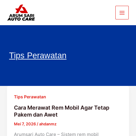
Lewati
ke
konten
Tips Perawatan
Cara
Tips Perawatan
Merawat
Cara Merawat Rem Mobil Agar Tetap
Rem
Pakem dan Awet
Mobil
Mei 7, 2026
/
ahdanmz
Agar
Tetap
Arumsari Auto Care – Sistem rem mobil