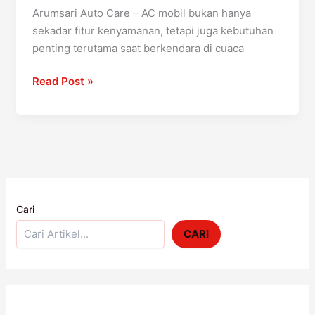
Arumsari Auto Care – AC mobil bukan hanya
sekadar fitur kenyamanan, tetapi juga kebutuhan
penting terutama saat berkendara di cuaca
Read Post »
Cari
CARI