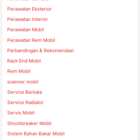
Perawatan Eksterior
Perawatan Interior
Perawatan Mobil
Perawatan Rem Mobil
Perbandingan & Rekomendasi
Rack End Mobil
Rem Mobil
scanner mobil
Service Berkala
Service Radiator
Servis Mobil
Shockbreaker Mobil
Sistem Bahan Bakar Mobil