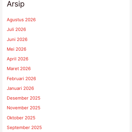
Arsip
Agustus 2026
Juli 2026
Juni 2026
Mei 2026
April 2026
Maret 2026
Februari 2026
Januari 2026
Desember 2025
November 2025
Oktober 2025
September 2025