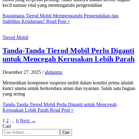
kecil namun vital yang memengaruhi pengendalian
Bagaimana Tierod Mobil Mempengaruhi Pengendalian dan
Stabilitas Kendaraan?
Read Post »
Tierod Mobil
Tanda-Tanda Tierod Mobil Perlu Diganti
untuk Mencegah Kerusakan Lebih Parah
Desember 27, 2025
/
ahdanmz
Memastikan komponen suspensi mobil dalam kondisi prima adalah
kunci utama untuk berkendara aman dan nyaman. Salah satu bagian
yang sering
Tanda-Tanda Tierod Mobil Perlu Diganti untuk Mencegah
Kerusakan Lebih Parah
Read Post »
1
2
…
6
Next
→
Cari
Cari