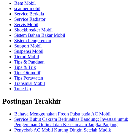
Rem Mobil
scanner mobil
Service Berkala
Service Radiator
Servis Mobil
Shockbreaker Mobil
Sistem Bahan Bakar Mobil
Sistem Pengereman
Support Mobil
Suspensi Mobil
Tierod Mobil
Tips & Panduan
Tips & Trik
Tips Otomotif
Tips Perawatan
Transmisi Mobil
Tune Up
Postingan Terakhir
Bahaya Menggunakan Freon Palsu pada AC Mobil
Service Bubut Cakram Berkualitas Bandung: Investasi untuk
Pengereman Optimal dan Keselamatan Jangka Panjang
Penyebab AC Mobil Kurang Dingin Setelah Mudik