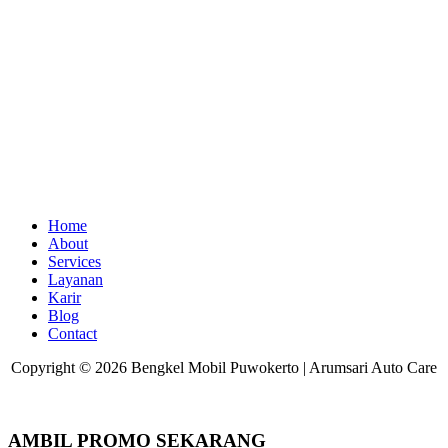
Home
About
Services
Layanan
Karir
Blog
Contact
Copyright © 2026 Bengkel Mobil Puwokerto | Arumsari Auto Care
AMBIL PROMO SEKARANG