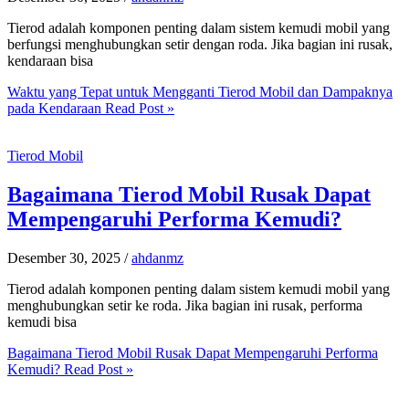
Tierod adalah komponen penting dalam sistem kemudi mobil yang
berfungsi menghubungkan setir dengan roda. Jika bagian ini rusak,
kendaraan bisa
Waktu yang Tepat untuk Mengganti Tierod Mobil dan Dampaknya
pada Kendaraan
Read Post »
Tierod Mobil
Bagaimana Tierod Mobil Rusak Dapat
Mempengaruhi Performa Kemudi?
Desember 30, 2025
/
ahdanmz
Tierod adalah komponen penting dalam sistem kemudi mobil yang
menghubungkan setir ke roda. Jika bagian ini rusak, performa
kemudi bisa
Bagaimana Tierod Mobil Rusak Dapat Mempengaruhi Performa
Kemudi?
Read Post »