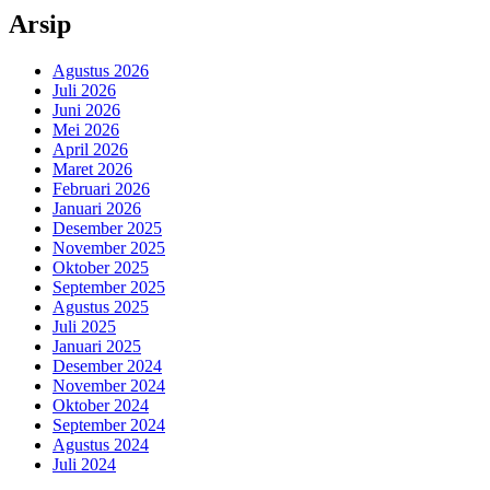
Arsip
Agustus 2026
Juli 2026
Juni 2026
Mei 2026
April 2026
Maret 2026
Februari 2026
Januari 2026
Desember 2025
November 2025
Oktober 2025
September 2025
Agustus 2025
Juli 2025
Januari 2025
Desember 2024
November 2024
Oktober 2024
September 2024
Agustus 2024
Juli 2024