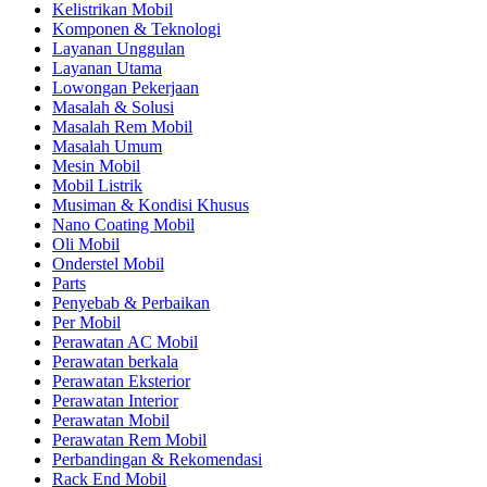
Kelistrikan Mobil
Komponen & Teknologi
Layanan Unggulan
Layanan Utama
Lowongan Pekerjaan
Masalah & Solusi
Masalah Rem Mobil
Masalah Umum
Mesin Mobil
Mobil Listrik
Musiman & Kondisi Khusus
Nano Coating Mobil
Oli Mobil
Onderstel Mobil
Parts
Penyebab & Perbaikan
Per Mobil
Perawatan AC Mobil
Perawatan berkala
Perawatan Eksterior
Perawatan Interior
Perawatan Mobil
Perawatan Rem Mobil
Perbandingan & Rekomendasi
Rack End Mobil