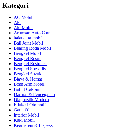
Kategori
AC Mobil
Aki
Aki Mobil
Arumsari Auto Care
balancing mobil
Ball Joint Mobil
Bearing Roda Mobil
Bengkel Mobil
Bengkel Resmi
Bengkel Restorasi
Bengkel Spesialis
Bengkel Suzuki
Biaya & Hemat
Bosh Arm Mobil
Bubut Cakram
Darurat & Pencegahan
Diagnostik Modern
Edukasi Otomotif
Ganti Oli
Interior Mobil
Kaki Mobil
Keamanan & Inspeksi