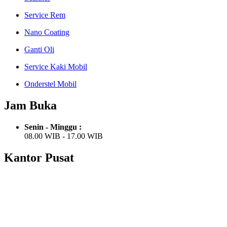
Service Rem
Nano Coating
Ganti Oli
Service Kaki Mobil
Onderstel Mobil
Jam Buka
Senin - Minggu :
08.00 WIB - 17.00 WIB
Kantor Pusat