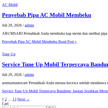
AC Mobil
Penyebab Pipa AC Mobil Membeku
Juli 29, 2026
/
admin
ARUMSARI Pernahkah Anda membuka kap mesin dan melihat pipa alum
Penyebab Pipa AC Mobil Membeku
Read Post »
Tune Up
Service Tune Up Mobil Terpercaya Bandu
Juli 29, 2026
/
admin
arumsariautocare Pernahkah Anda merasa kecewa setelah membawa mob
Service Tune Up Mobil Terpercaya Bandung: Jangan Serahkan Mesi
1
2
…
13
Next
→
Cari