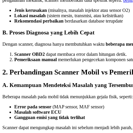
pengalaman mekanik, scanner memberikan data spesifik seperti:
beng
Jenis kerusakan
(misalnya, masalah injektor atau sensor O2)
Lokasi masalah
(sistem mesin, transmisi, atau kelistrikan)
Rekomendasi perbaikan
berdasarkan database terupdate
B. Proses Diagnosa yang Lebih Cepat
Dengan scanner, diagnosa hanya membutuhkan waktu
beberapa men
Scanner OBD2
dapat membaca error dalam hitungan detik.
Pemeriksaan manual
memerlukan pengecekan komponen satu per 
2. Perbandingan Scanner Mobil vs Pemer
A. Kemampuan Mendeteksi Masalah yang Tersembu
Beberapa masalah pada mobil tidak menunjukkan gejala fisik, seperti:
Error pada sensor
(MAP sensor, MAF sensor)
Masalah software ECU
Gangguan emisi yang tidak terlihat
Scanner dapat mengungkap masalah ini sebelum menjadi lebih parah