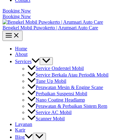
Contact
Booking Now
Booking Now
Bengkel Mobil Puwokerto | Arumsari Auto Care
Home
About
Services
Service Onderstel Mobil
Service Berkala Atau Periodik Mobil
Tune Up Mobil
Perawatan Mesin & Engine Scane
Perbaikan Suspensi Mobil
Nano Coating Headlamp
Perawatan & Perbaikan Sistem Rem
Service AC Mobil
Scanner Mobil
Layanan
Karir
Blog