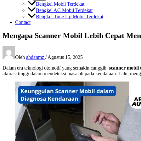
Bengkel Mobil Terdekat
Bengkel AC Mobil Terdekat
Bengkel Tune Up Mobil Terdekat
Contact
Mengapa Scanner Mobil Lebih Cepat Me
Oleh
ahdanmz
/
Agustus 15, 2025
Dalam era teknologi otomotif yang semakin canggih,
scanner mobil
t
akurasi tinggi dalam mendeteksi masalah pada kendaraan. Lalu, men