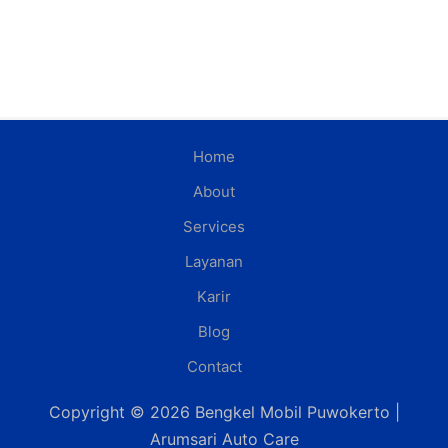
Home
About
Services
Layanan
Karir
Blog
Contact
Copyright © 2026 Bengkel Mobil Puwokerto |
Arumsari Auto Care