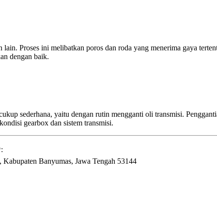
ain. Proses ini melibatkan poros dan roda yang menerima gaya tertent
kan dengan baik.
kup sederhana, yaitu dengan rutin mengganti oli transmisi. Penggantia
ndisi gearbox dan sistem transmisi.
:
l., Kabupaten Banyumas, Jawa Tengah 53144