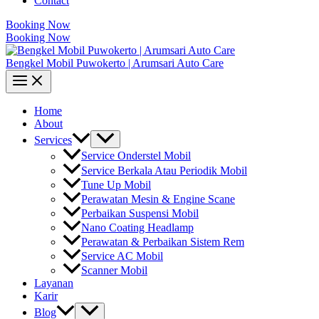
Contact
Booking Now
Booking Now
Bengkel Mobil Puwokerto | Arumsari Auto Care
Home
About
Services
Service Onderstel Mobil
Service Berkala Atau Periodik Mobil
Tune Up Mobil
Perawatan Mesin & Engine Scane
Perbaikan Suspensi Mobil
Nano Coating Headlamp
Perawatan & Perbaikan Sistem Rem
Service AC Mobil
Scanner Mobil
Layanan
Karir
Blog